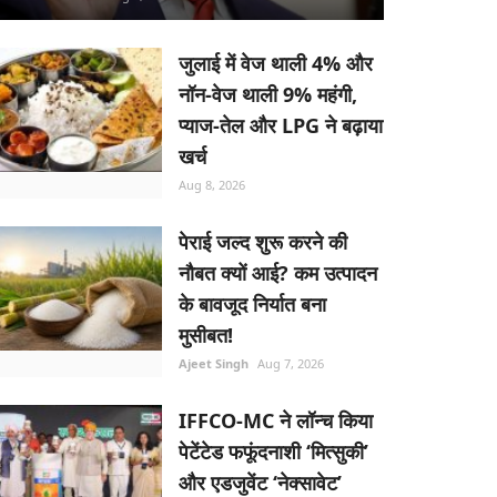
जुलाई में वेज थाली 4% और
नॉन-वेज थाली 9% महंगी,
प्याज-तेल और LPG ने बढ़ाया
खर्च
Aug 8, 2026
पेराई जल्द शुरू करने की
नौबत क्यों आई? कम उत्पादन
के बावजूद निर्यात बना
मुसीबत!
Ajeet Singh
Aug 7, 2026
IFFCO-MC ने लॉन्च किया
पेटेंटेड फफूंदनाशी ‘मित्सुकी’
और एडजुवेंट ‘नेक्सावेट’