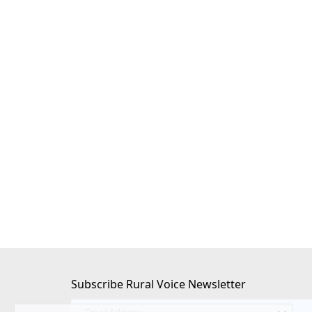
6 साल बाद कोई पार्टी
इफको ने देश भर में की एकीकृत नैनो उर्वरक जा
महाअभियान की शुरुआत
Team RuralVoice
Apr 10, 2026
के साथ साथ मुफ्त राशन के मुद्दे ने
IFFCO ने किसानों के बीच नैनो उर्वरकों के उपयोग को बढ़ावा देने 
नैनो...
Subscribe Rural Voice Newsletter