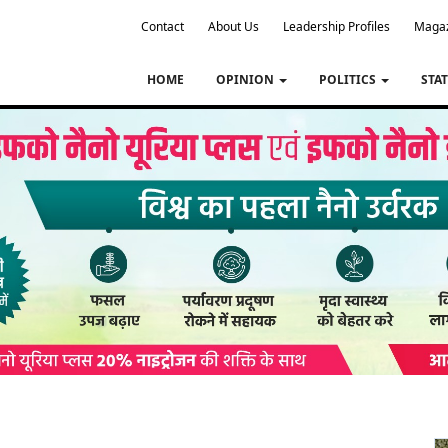
Contact
About Us
Leadership Profiles
Maga
HOME
OPINION
POLITICS
STA