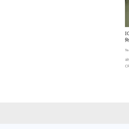
गरूकता
ICRISAT को जीन एडिटिंग तकनीक के उपयोग का लाइसेंस
भा
मिला, एशिया और अफ्रीका के छोटे किसानों को मिलेगा लाभ
दा
Team RuralVoice
Aug 4, 2026
Te
के लिए देशव्यापी
अंतरराष्ट्रीय अर्ध-शुष्क उष्णकटिबंधीय फसल अनुसंधान संस्थान (ICRISAT) ने
अम
CRISPR-Cas9...
वि