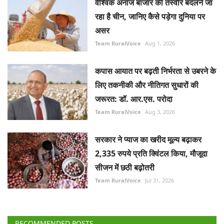
वैश्विक अनाज बाजार की तस्वीर बदलने जा
रहा है चीन, जानिए कैसे पड़ेगा दुनिया पर
असर
Team RuralVoice
Aug 1, 2026
कपास आयात पर बढ़ती निर्भरता से उबरने के
लिए तकनीकी और नीतिगत सुधारों की
जरूरत: डॉ. आर.एस. परोदा
Team RuralVoice
Aug 3, 2026
सरकार ने प्याज का खरीद मूल्य बढ़ाकर
2,335 रुपये प्रति क्विंटल किया, मौजूदा
सीजन में छठी बढ़ोतरी
Team RuralVoice
Jul 31, 2026
RECOMMENDED POSTS