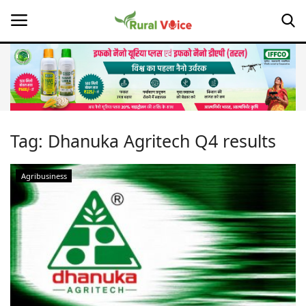
Home
Contact
Tag:
Dhanuka Agritech Q4 results
About Us
Agribusiness
Leadership Profiles
Opinion
Politics
Magazine