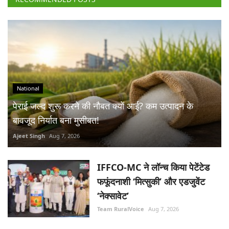
National
पेराई जल्द शुरू करने की नौबत क्यों आई? कम उत्पादन के
बावजूद निर्यात बना मुसीबत!
Ajeet Singh
Aug 7, 2026
IFFCO-MC ने लॉन्च किया पेटेंटेड
फफूंदनाशी ‘मित्सुकी’ और एडजुवेंट
‘नेक्सावेट’
Team RuralVoice
Aug 7, 2026