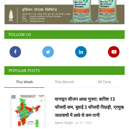
Gallery
National
FOLLOW US
Latest News
Agriculture Conclave and NACOF
Awards 2022
Agri Start-Ups
POPULAR POSTS
This Week
This Month
All Time
Language
English
Hindi
मानसून सीजन आधा गुजरा: बारिश 13
फीसदी कम, बुवाई 3 फीसदी पिछड़ी, प्रमुख
जलाशयों में आधे से कम पानी
Ajeet Singh
Jul 31, 2026