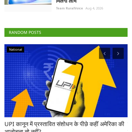
मिलेगा लाभ
Team RuralVoice
Aug 4, 2026
RANDOM POSTS
National
रहा
UPI कानून में प्रस्तावित संशोधन के पीछे कहीं अमेरिका की
ब
आलोचना तो नहीं?
ट्