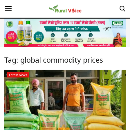
Home
Contact
Tag:
global commodity prices
About Us
Latest News
Leadership Profiles
Opinion
Politics
Magazine