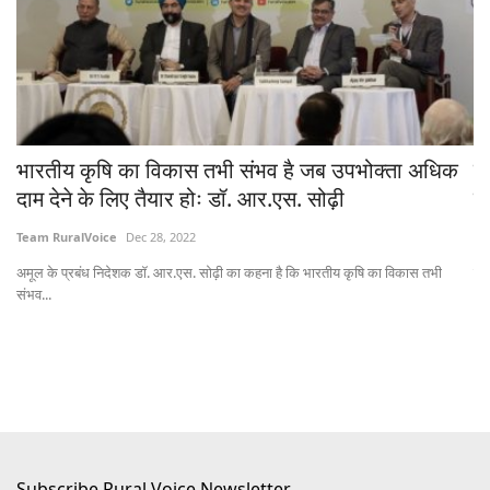
स
भारतीय कृषि का विकास तभी संभव है जब उपभोक्ता अधिक
टे
भ
दाम देने के लिए तैयार होः डॉ. आर.एस. सोढ़ी
रि
Team RuralVoice
Dec 28, 2022
Av
अमूल के प्रबंध निदेशक डॉ. आर.एस. सोढ़ी का कहना है कि भारतीय कृषि का विकास तभी
उत्
संभव...
Subscribe Rural Voice Newsletter