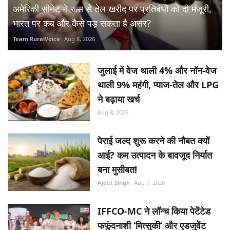
अमेरिकी सीनेट ने रूस से तेल खरीद पर प्रतिबंधों को दी मंजूरी,
भारत पर कब और कैसे पड़ सकता है असर?
Team RuralVoice
Aug 8, 2026
जुलाई में वेज थाली 4% और नॉन-वेज
थाली 9% महंगी, प्याज-तेल और LPG
ने बढ़ाया खर्च
Aug 8, 2026
पेराई जल्द शुरू करने की नौबत क्यों
आई? कम उत्पादन के बावजूद निर्यात
बना मुसीबत!
Ajeet Singh
Aug 7, 2026
IFFCO-MC ने लॉन्च किया पेटेंटेड
फफूंदनाशी ‘मित्सुकी’ और एडजुवेंट