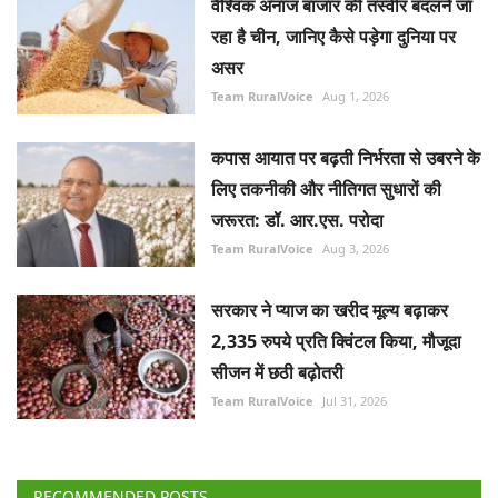
वैश्विक अनाज बाजार की तस्वीर बदलने जा
रहा है चीन, जानिए कैसे पड़ेगा दुनिया पर
असर
Team RuralVoice
Aug 1, 2026
कपास आयात पर बढ़ती निर्भरता से उबरने के
लिए तकनीकी और नीतिगत सुधारों की
जरूरत: डॉ. आर.एस. परोदा
Team RuralVoice
Aug 3, 2026
सरकार ने प्याज का खरीद मूल्य बढ़ाकर
2,335 रुपये प्रति क्विंटल किया, मौजूदा
सीजन में छठी बढ़ोतरी
Team RuralVoice
Jul 31, 2026
RECOMMENDED POSTS