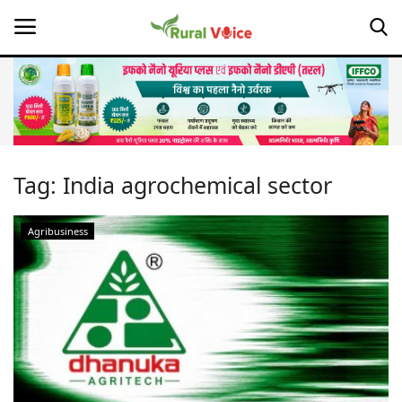
Home
Contact
Tag:
India agrochemical sector
About Us
Agribusiness
Leadership Profiles
Opinion
Politics
Magazine