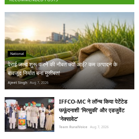
National
पेराई जल्द शुरू करने की नौबत क्यों आई? कम उत्पादन के
बावजूद निर्यात बना मुसीबत!
Ajeet Singh
Aug 7, 2026
IFFCO-MC ने लॉन्च किया पेटेंटेड
फफूंदनाशी ‘मित्सुकी’ और एडजुवेंट
‘नेक्सावेट’
Team RuralVoice
Aug 7, 2026