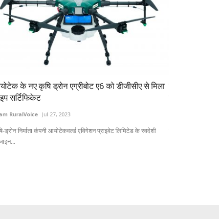
ोटेक के नए कृषि ड्रोन एग्रीबोट ए6 को डीजीसीए से मिला
क्या एग्री स्टार्ट
इप सर्टिफिकेट
फंडिंग, जानें क्या
am RuralVoice
Jul 27, 2023
Team RuralVoice
ि-ड्रोन निर्माता कंपनी आयोटेकवर्ल्ड एविगेशन प्राइवेट लिमिटेड के स्वदेशी
केंद्र सरकार स्टार्टअप
जाइन...
रुपये...