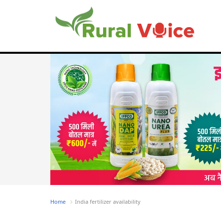
Home
India fertilizer availability