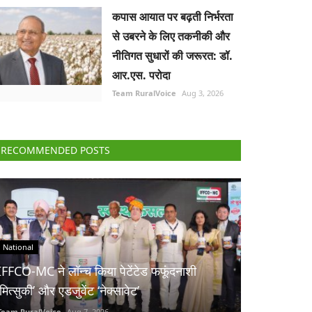
कपास आयात पर बढ़ती निर्भरता
से उबरने के लिए तकनीकी और
नीतिगत सुधारों की जरूरत: डॉ.
आर.एस. परोदा
Team RuralVoice
Aug 3, 2026
RECOMMENDED POSTS
National
IFFCO-MC ने लॉन्च किया पेटेंटेड फफूंदनाशी
‘मित्सुकी’ और एडजुवेंट ‘नेक्सावेट’
Team RuralVoice
Aug 7, 2026