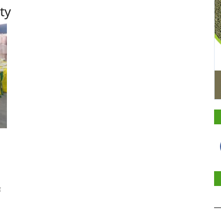
ity
द