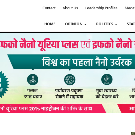
Contact
About Us
Leadership Profiles
Maga
HOME
OPINION
POLITICS
STA