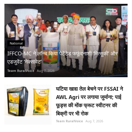
National
IFFCO-MC ने लॉन्च किया पेटेंटेड फफूंदनाशी ‘मित्सुकी’ और
एडजुवेंट ‘नेक्सावेट’
Team RuralVoice
Aug 7, 2026
घटिया खाद्य तेल बेचने पर FSSAI ने
AWL Agri पर लगाया जुर्माना; पाई
फूड्स की मोंक फ्रूट स्वीटनर की
बिक्री पर भी रोक
Team RuralVoice
Aug 7, 2026