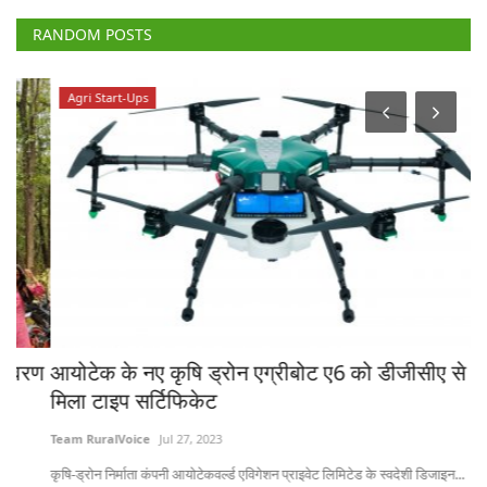
RANDOM POSTS
Agri Start-Ups
रण
आयोटेक के नए कृषि ड्रोन एग्रीबोट ए6 को डीजीसीए से
क्
मिला टाइप सर्टिफिकेट
फं
Team RuralVoice
Jul 27, 2023
Te
कृषि-ड्रोन निर्माता कंपनी आयोटेकवर्ल्ड एविगेशन प्राइवेट लिमिटेड के स्वदेशी डिजाइन...
कें