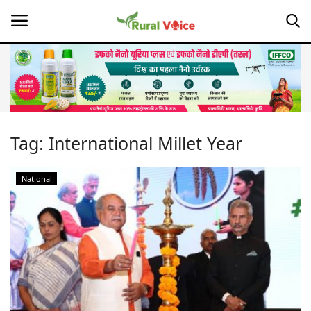
Home
Contact
Tag:
International Millet Year
About Us
National
Leadership Profiles
Opinion
Politics
Magazine