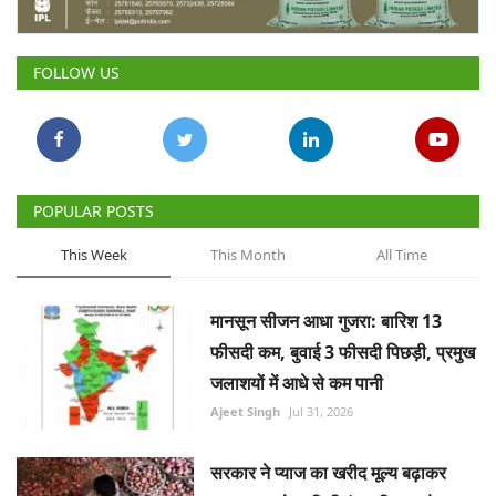
Gallery
FOLLOW US
National
Latest News
Agriculture Conclave and NACOF
POPULAR POSTS
Awards 2022
This Week
This Month
All Time
Agri Start-Ups
मानसून सीजन आधा गुजरा: बारिश 13
Language
फीसदी कम, बुवाई 3 फीसदी पिछड़ी, प्रमुख
English
Hindi
जलाशयों में आधे से कम पानी
Ajeet Singh
Jul 31, 2026
सरकार ने प्याज का खरीद मूल्य बढ़ाकर