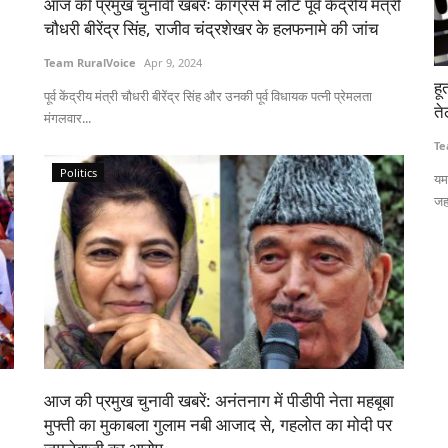
आज की प्रमुख चुनावी खबरेंः कांग्रेस में लौटे पूर्व केंद्रीय मंत्री
चौधरी बीरेंद्र सिंह, राजीव चंद्रशेखर के हलफनामे की जांच
Team RuralVoice
Apr 9, 2024
लन की
हूती धमकी से भारत-चीन जा रहे सऊदी तेल टैंकर लौटे, कच्चे
धा
पूर्व केंद्रीय मंत्री चौधरी बीरेंद्र सिंह और उनकी पूर्व विधायक पत्नी प्रेमलता
तेल की कीमतें छह सप्ताह के उच्चतम स्तर पर
97
मंगलवार...
क
Team RuralVoice
Jul 22, 2026
Te
Politics
्रिया के माध्यम
यमन के हूती विद्रोहियों की धमकियों के बाद सऊदी बंदरगाहों से तेल ले जा रहे
जहाजों...
धा
और 
आज की प्रमुख चुनावी खबरें: अनंतनाग में पीडीपी नेता महबूबा
मुफ्ती का मुकाबला गुलाम नबी आजाद से, गहलोत का मोदी पर