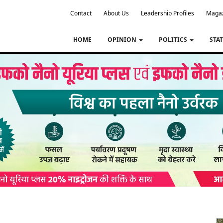
Contact
About Us
Leadership Profiles
Maga
HOME
OPINION
POLITICS
STA