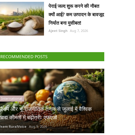
पेराई जल्द शुरू करने की नौबत
क्यों आई? कम उत्पादन के बावजूद
निर्यात बना मुसीबत!
Ajeet Singh
Aug 7, 2026
RECOMMENDED POSTS
International
मौसम और भू-राजनीतिक तनाव से जुलाई में वैश्विक
खाद्य कीमतों में बढ़ोतरीः एफएओ
Team RuralVoice
Aug 9, 2026