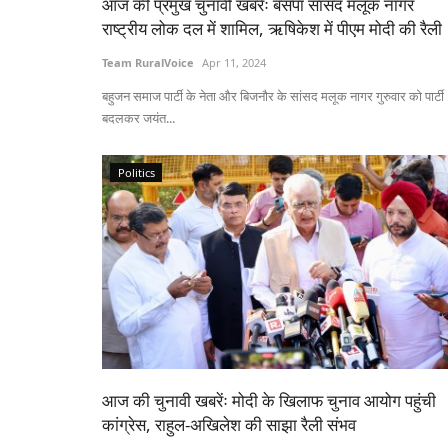
आज की प्रमुख चुनावी खबरेंः बसपा सांसद मलूक नागर
राष्ट्रीय लोक दल में शामिल, ऋषिकेश में पीएम मोदी की रैली
Team RuralVoice
Apr 11, 2024
6.9 करोड़ टन कम होगा
उत्तर प्रदेश में मछलियों का होगा बीमा, मत्स्य पा
बहुजन समाज पार्टी के नेता और बिजनौर के सांसद मलूक नागर गुरुवार को पार्टी
 रूस-यूक्रेन युद्ध को
योजनाओं के लिए 31 जुलाई तक करें आवेदन
बदलकर जयंत...
Team RuralVoice
Jul 18, 2026
Politics
मत्स्य विभाग के अनुसार, मछलियों का बीमा पूरी तरह डिजिटल प्रक
से किया...
में हीटवेव से मक्का फसल को हुए
आज की चुनावी खबरेंः मोदी के खिलाफ चुनाव आयोग पहुंची
कांग्रेस, राहुल-अखिलेश की साझा रैली संभव