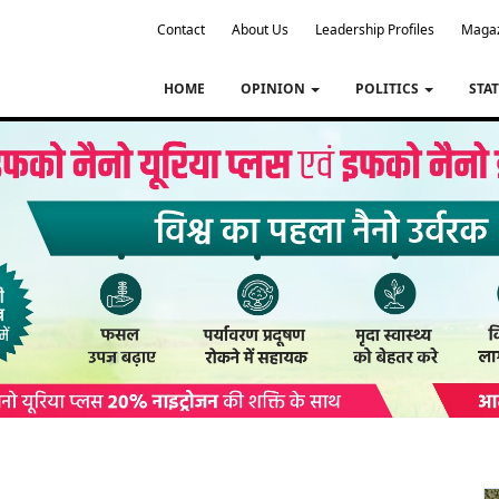
Contact
About Us
Leadership Profiles
Maga
HOME
OPINION
POLITICS
STA