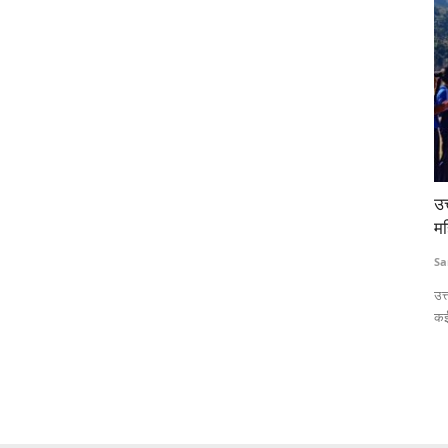
्ड देगा
उत्तराखंड के गांवों में बेटियों ने उठाया बल्ला, लोकप्रिय हो रहा
UP
महिला क्रिकेट
आ
Sanjeev Kandwal
Jan 3, 2025
Te
िए 750 करोड़
उत्तराखंड के सीढ़ीदार खेतों में अब महिला क्रिकेट प्रतियोगिताएं आम हो चली हैं।
पेम
कई...