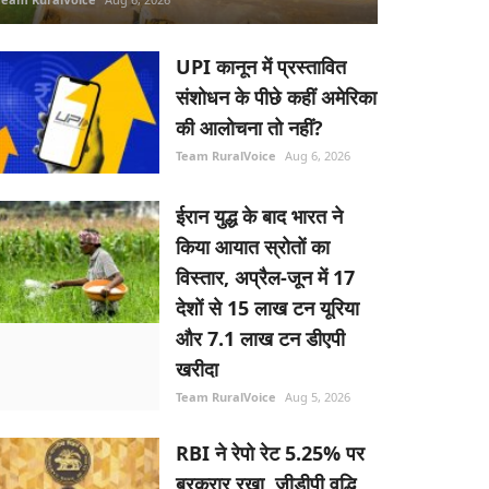
UPI कानून में प्रस्तावित
संशोधन के पीछे कहीं अमेरिका
की आलोचना तो नहीं?
Team RuralVoice
Aug 6, 2026
ईरान युद्ध के बाद भारत ने
किया आयात स्रोतों का
विस्तार, अप्रैल-जून में 17
देशों से 15 लाख टन यूरिया
और 7.1 लाख टन डीएपी
खरीदा
Team RuralVoice
Aug 5, 2026
RBI ने रेपो रेट 5.25% पर
बरकरार रखा, जीडीपी वृद्धि