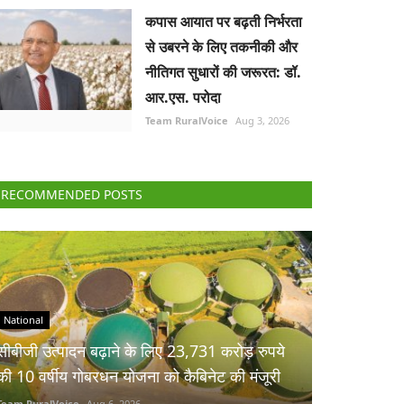
कपास आयात पर बढ़ती निर्भरता
से उबरने के लिए तकनीकी और
नीतिगत सुधारों की जरूरत: डॉ.
आर.एस. परोदा
Team RuralVoice
Aug 3, 2026
RECOMMENDED POSTS
National
सीबीजी उत्पादन बढ़ाने के लिए 23,731 करोड़ रुपये
की 10 वर्षीय गोबरधन योजना को कैबिनेट की मंजूरी
Team RuralVoice
Aug 6, 2026