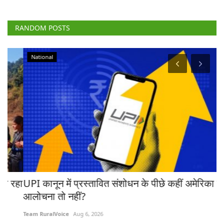
RANDOM POSTS
National
रहा
UPI कानून में प्रस्तावित संशोधन के पीछे कहीं अमेरिका की
ब
आलोचना तो नहीं?
ट्
Team RuralVoice
Aug 6, 2026
Te