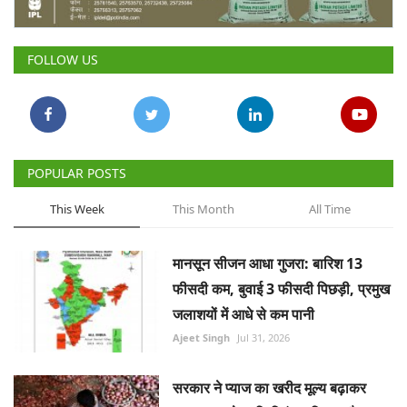
Gallery
FOLLOW US
National
Latest News
Agriculture Conclave and NACOF
POPULAR POSTS
Awards 2022
This Week
This Month
All Time
Agri Start-Ups
मानसून सीजन आधा गुजरा: बारिश 13
Language
फीसदी कम, बुवाई 3 फीसदी पिछड़ी, प्रमुख
English
Hindi
जलाशयों में आधे से कम पानी
Ajeet Singh
Jul 31, 2026
सरकार ने प्याज का खरीद मूल्य बढ़ाकर