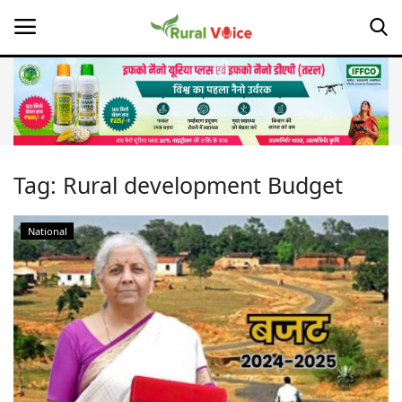
Home
Contact
Tag:
Rural development Budget
About Us
National
Leadership Profiles
Opinion
Politics
Magazine