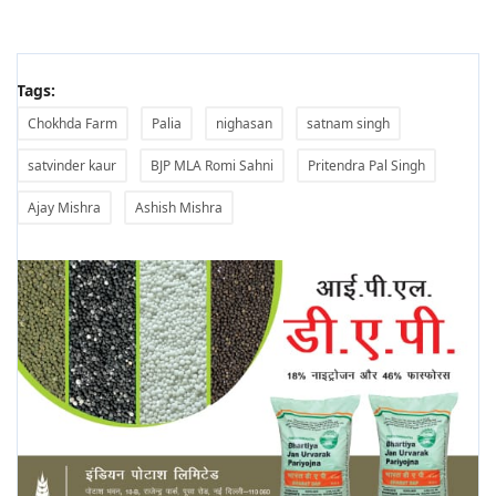
Tags:
Chokhda Farm
Palia
nighasan
satnam singh
satvinder kaur
BJP MLA Romi Sahni
Pritendra Pal Singh
Ajay Mishra
Ashish Mishra