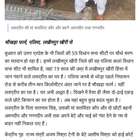
Gallery
National
लवप्रीत की मां सतविंदर कौर और बहनें अमनदीप तथा गगनदीप
Latest News
चौखड़ा फार्म, पलिया, लखीमपुर खीरी से
बुधवार को उत्तर प्रदेश के नौ जिलों की 59 विधान सभा सीटों पर चौथे चरण
Agriculture Conclave and NACOF
का मतदान हो रहा है। इनमें लखीमपुर खीरी जिले की वह पलिया कलां विधान
Awards 2022
सभा सीट भी शामिल है, जहां 19 साल की उम्र में लखीमपुर खीरी हिंसा में
जान गंवाने वाले लवप्रीत का घर है। पलिया कस्बे से थोड़ा पहले निघासन
Agri Start-Ups
रोड से करीब तीन-चार किलोमीटर अंदर जाने पर है चौखड़ा फार्म। यहीं
Language
लवप्रीत का घर है। घर अभी अधूरा है। दिखने में वैसा ही जैसा दो-ढाई एकड़
वाले छोटे किसान का घर होता है। अब यहां बहुत कुछ बदल चुका है।
English
Hindi
लवप्रीत के पिता सतनाम सिंह, उसकी मां सतविंदर कौर और दो छोटी बहनों
अमनदीप और गगनदीप अभी तक अपने बेटे और भाई को गंवा देने के गम से
बाहर नहीं निकल पाए हैं।
केंद्रीय गृह राज्य मंत्री अजय मिश्रा टेनी के बेटे आशीष मिश्रा को हाई कोर्ट