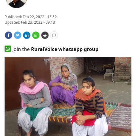
States
Published:
Feb 22, 2022 - 15:52
Updated: Feb 23, 2022 - 09:13
Events
Agribusiness
Join the
RuralVoice whatsapp group
Agritech
Cooperatives
International
Rural Dialogue
Ground Report
Rural Connect