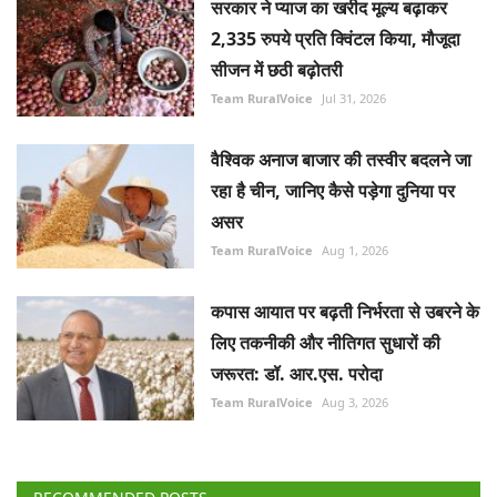
2,335 रुपये प्रति क्विंटल किया, मौजूदा
सीजन में छठी बढ़ोतरी
Team RuralVoice
Jul 31, 2026
वैश्विक अनाज बाजार की तस्वीर बदलने जा
रहा है चीन, जानिए कैसे पड़ेगा दुनिया पर
असर
Team RuralVoice
Aug 1, 2026
कपास आयात पर बढ़ती निर्भरता से उबरने के
लिए तकनीकी और नीतिगत सुधारों की
जरूरत: डॉ. आर.एस. परोदा
Team RuralVoice
Aug 3, 2026
RECOMMENDED POSTS