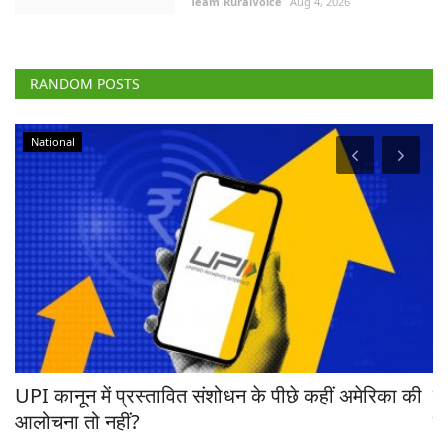
RANDOM POSTS
National
रहा
UPI कानून में प्रस्तावित संशोधन के पीछे कहीं अमेरिका की
ब
आलोचना तो नहीं?
ट्
Team RuralVoice
Aug 6, 2026
Te