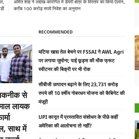
ेल,
अमित शाह ने लद्दाख-कारगिल में डेयरी क्षेत्र के विस्तार का किया ऐलान,
डी
करीब 100 करोड़ रुपये निवेश का अनुमान
RECOMMENDED
घटिया खाद्य तेल बेचने पर FSSAI ने AWL Agri
पर लगाया जुर्माना; पाई फूड्स की मोंक फ्रूट
स्वीटनर की बिक्री पर भी रोक
सीबीजी उत्पादन बढ़ाने के लिए 23,731 करोड़
तकनीक से
रुपये की 10 वर्षीय गोबरधन योजना को कैबिनेट की
मंजूरी
तेमाल लायक
र्मा
UPI कानून में प्रस्तावित संशोधन के पीछे कहीं
अमेरिका की आलोचना तो नहीं?
, साथ में
Agribusiness