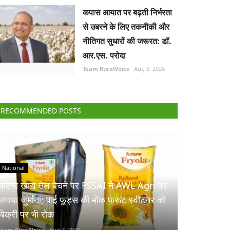
कपास आयात पर बढ़ती निर्भरता
से उबरने के लिए तकनीकी और
नीतिगत सुधारों की जरूरत: डॉ.
आर.एस. परोदा
Team RuralVoice
Aug 3, 2026
RECOMMENDED POSTS
National
घटिया खाद्य तेल बेचने पर FSSAI ने AWL Agri पर
लगाया जुर्माना; पाई फूड्स की मोंक फ्रूट स्वीटनर की
बिक्री पर भी रोक
Team RuralVoice
Aug 7, 2026