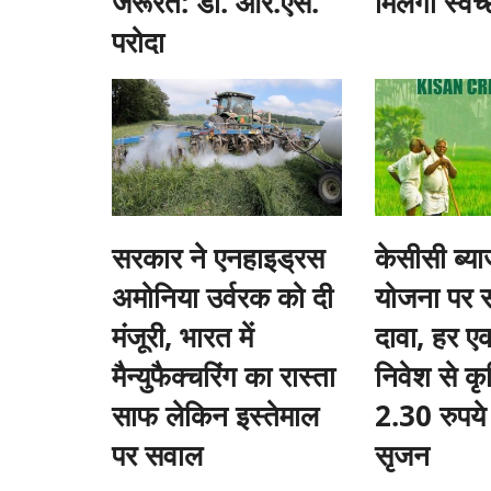
जरूरत: डॉ. आर.एस.
मिलेगी स्वच
परोदा
टेवा ने उन्नत फसल सुरक्षा
ICRISAT को जीन एडिटिंग तकनीक के उपयोग क
ग
मिला, एशिया और अफ्रीका के छोटे किसानों को म
सरकार ने एनहाइड्रस
केसीसी ब्य
Team RuralVoice
Aug 4, 2026
अमोनिया उर्वरक को दी
योजना पर 
रत में नई फसल सुरक्षा फॉर्मूलेशन
अंतरराष्ट्रीय अर्ध-शुष्क उष्णकटिबंधीय फसल अनुसंधान संस्थान
CRISPR-Cas9...
मंजूरी, भारत में
दावा, हर एक
मैन्युफैक्चरिंग का रास्ता
निवेश से कृषि 
साफ लेकिन इस्तेमाल
2.30 रुपये 
पर सवाल
सृजन