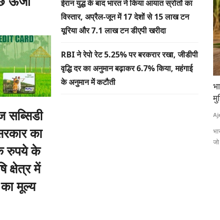
्छ ऊर्जा
ईरान युद्ध के बाद भारत ने किया आयात स्रोतों का
विस्तार, अप्रैल-जून में 17 देशों से 15 लाख टन
यूरिया और 7.1 लाख टन डीएपी खरीदा
RBI ने रेपो रेट 5.25% पर बरकरार रखा, जीडीपी
वृद्धि दर का अनुमान बढ़ाकर 6.7% किया, महंगाई
के अनुमान में कटौती
ा लाइसेंस
भारत का चीनी उत्पादन 280 लाख टन तक पहुंचना भी
पश
िलेगा लाभ
मुश्किल, यूपी में करीब 2.75 लाख टन की गिरावट
तम
ाज सब्सिडी
Ajeet Singh
Apr 30, 2026
Te
सरकार का
 (ICRISAT) ने
भारत में वर्ष 2025–26 के दौरान चीनी उत्पादन 275.28 लाख टन तक पहुंचा है,
पां
जो पिछले...
है।
 रुपये के
क्षेत्र में
का मूल्य