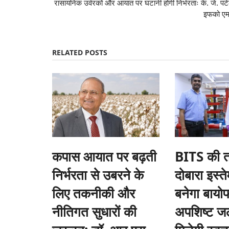
रासायनिक उर्वरकों और आयात पर घटानी होगी निर्भरताः के. जे. पट
इफको एम
RELATED POSTS
कपास आयात पर बढ़ती
BITS की 
निर्भरता से उबरने के
दोबारा इस्
लिए तकनीकी और
बनेगा बायोफा
नीतिगत सुधारों की
अपशिष्ट जल
Agritech