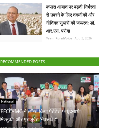
कपास आयात पर बढ़ती निर्भरता
से उबरने के लिए तकनीकी और
नीतिगत सुधारों की जरूरत: डॉ.
आर.एस. परोदा
Team RuralVoice
Aug 3, 2026
RECOMMENDED POSTS
National
IFFCO-MC ने लॉन्च किया पेटेंटेड फफूंदनाशी
‘मित्सुकी’ और एडजुवेंट ‘नेक्सावेट’
Team RuralVoice
Aug 7, 2026