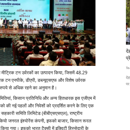
, कृषि
देहरादून–ऋषिकेश हाईवे पर पेड़ों की कटाई स्थगित, पर्यावरण
आय
ी को मिलेगा
प्रेमियों के विरोध के बाद पीछे हटी सरकार
टा
Team RuralVoice
Jul 18, 2026
Te
 मीट्रिक टन उर्वरकों का उत्पादन किया, जिसमें 48.29
देहरादून–ऋषिकेश फोर/सिक्स लेन परियोजना के तहत प्रस्तावित पेड़ों की कटाई
कृष
क टन एनपीके, डीएपी, डब्ल्यूएसएफ और विशेष उर्वरक
पर उत्तराखंड...
डि
क (OATS)
 रुपये से अधिक रहने का अनुमान है।
ितियां, किसान प्रतिनिधि और अन्य हितधारक इस एजीएम में
ं इफको की नई पहलों और निवेशों को प्रदर्शित करने के लिए एक
ज सहकारी समिति लिमिटेड (बीबीएसएसएल), राष्ट्रीय
ियो जनरल इंश्योरेंस कंपनी, इफको बाजार, किसान रूरल
 किया गया। इफको भारत टैक्सी में इक्विटी हिस्सेदारी के