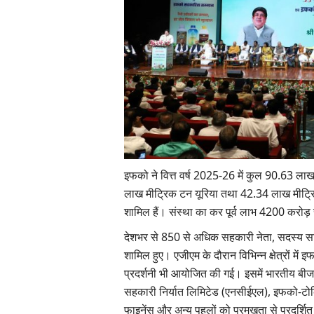
घटने का अनुमान तो ब्लैक सी
TRST01 ने विकसित किया ओपन एग्रीट्रेस स्टैक
पूर्ति पर बढ़ा दबाव
उत्पादों की फार्म-टू-कंज्यूमर डिजिटल ट्रेसबिलिट
बढ़ावा
इफको ने वित्त वर्ष 2025-26 में कुल 90.63 लाख
Team RuralVoice
Jul 29, 2026
एक ओर अर्जेंटीना का गेहूं उत्पादन
लाख मीट्रिक टन यूरिया तथा 42.34 लाख मीट्रि
सस्टेनेबल टेक्नोलॉजी कंपनी TRST01 ने ओपन एग्रीट्रेस स्टै
शामिल हैं। संस्था का कर पूर्व लाभ 4200 करोड़
विकसित किया है।...
देशभर से 850 से अधिक सहकारी नेता, सदस्य सम
शामिल हुए। एजीएम के दौरान विभिन्न क्षेत्रों मे
प्रदर्शनी भी आयोजित की गई। इसमें भारतीय बी
सहकारी निर्यात लिमिटेड (एनसीईएल), इफको-टोक
फाइनेंस और अन्य पहलों को प्रमुखता से प्रदर्शित