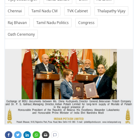
Chennai
Tamil Nadu CM
TVK Cabinet
Thalapathy Vijay
Raj Bhavan
Tamil Nadu Politics
Congress
Oath Ceremony