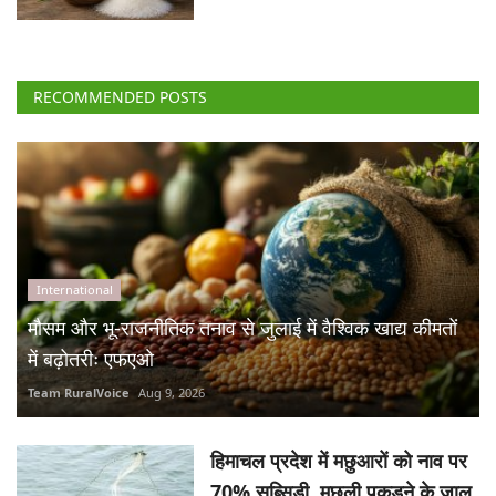
RECOMMENDED POSTS
International
मौसम और भू-राजनीतिक तनाव से जुलाई में वैश्विक खाद्य कीमतों
में बढ़ोतरीः एफएओ
Team RuralVoice
Aug 9, 2026
हिमाचल प्रदेश में मछुआरों को नाव पर
70% सब्सिडी, मछली पकड़ने के जाल