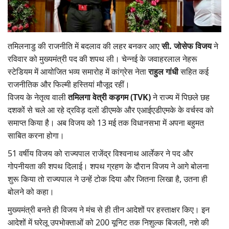
Gallery
National
तमिलनाडु की राजनीति में बदलाव की लहर बनकर आए
सी. जोसेफ विजय
ने
रविवार को मुख्यमंत्री पद की शपथ ली। चेन्नई के जवाहरलाल नेहरू
Latest News
स्टेडियम में आयोजित भव्य समारोह में कांग्रेस नेता
राहुल गांधी
सहित कई
राजनीतिक और फिल्मी हस्तियां मौजूद रहीं।
Agriculture Conclave and NACOF
विजय के नेतृत्व वाली
तमिलगा वेत्री कड़गम (TVK)
ने राज्य में पिछले छह
Awards 2022
दशकों से चले आ रहे द्रविड़ दलों डीएमके और एआईएडीएमके के वर्चस्व को
समाप्त किया है। अब विजय को 13 मई तक विधानसभा में अपना बहुमत
Agri Start-Ups
साबित करना होगा।
Language
51 वर्षीय विजय को राज्यपाल राजेंद्र विश्वनाथ आर्लेकर ने पद और
गोपनीयता की शपथ दिलाई। शपथ ग्रहण के दौरान विजय ने आगे बोलना
English
Hindi
शुरू किया तो राज्यपाल ने उन्हें टोक दिया और जितना लिखा है, उतना ही
बोलने को कहा।
मुख्यमंत्री बनते ही विजय ने मंच से ही तीन आदेशों पर हस्ताक्षर किए। इन
आदेशों में घरेलू उपभोक्ताओं को 200 यूनिट तक निशुल्क बिजली, नशे की