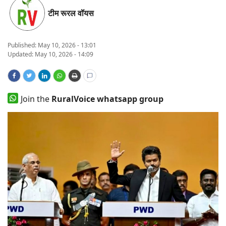
टीम रूरल वॉयस
States
Events
Published:
May 10, 2026 - 13:01
Updated: May 10, 2026 - 14:09
Agribusiness
Agritech
Join the
RuralVoice whatsapp group
Cooperatives
International
Rural Dialogue
Ground Report
Rural Connect