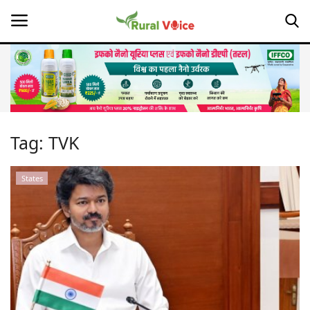
Home
Contact
Tag:
TVK
About Us
States
Leadership Profiles
Opinion
Politics
Magazine