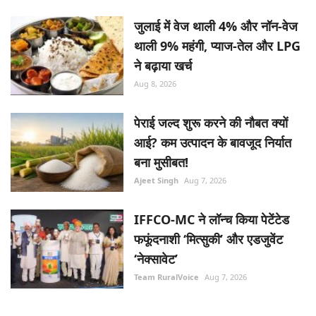
जुलाई में वेज थाली 4% और नॉन-वेज
थाली 9% महंगी, प्याज-तेल और LPG
ने बढ़ाया खर्च
Aug 8, 2026
पेराई जल्द शुरू करने की नौबत क्यों
आई? कम उत्पादन के बावजूद निर्यात
बना मुसीबत!
Ajeet Singh
Aug 7, 2026
IFFCO-MC ने लॉन्च किया पेटेंटेड
फफूंदनाशी ‘मित्सुकी’ और एडजुवेंट
‘नेक्सावेट’
Team RuralVoice
Aug 7, 2026