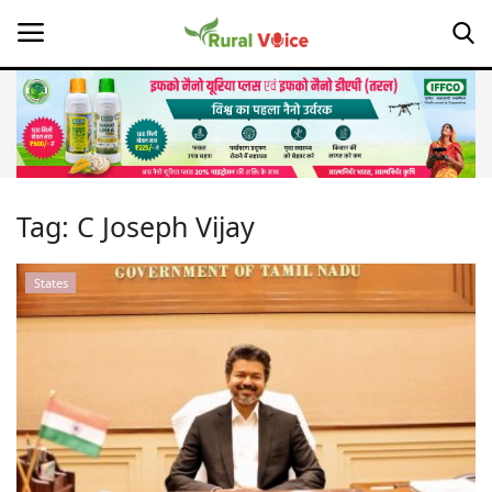
Home
Contact
Tag:
C Joseph Vijay
About Us
States
Leadership Profiles
Opinion
Politics
Magazine