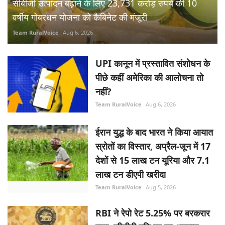
सीबीजी उत्पादन बढ़ाने के लिए 23,731 करोड़ रुपये की 10
वर्षीय गोबरधन योजना को कैबिनेट की मंजूरी
Team RuralVoice
Aug 6, 2026
UPI कानून में प्रस्तावित संशोधन के
पीछे कहीं अमेरिका की आलोचना तो
नहीं?
Team RuralVoice
Aug 6, 2026
ईरान युद्ध के बाद भारत ने किया आयात
स्रोतों का विस्तार, अप्रैल-जून में 17
देशों से 15 लाख टन यूरिया और 7.1
लाख टन डीएपी खरीदा
Team RuralVoice
Aug 5, 2026
RBI ने रेपो रेट 5.25% पर बरकरार