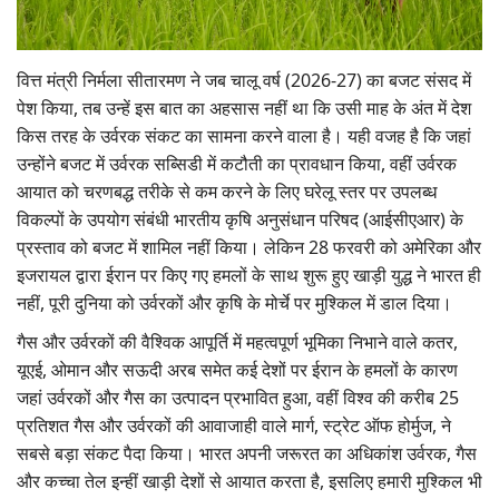
Gallery
वित्त मंत्री निर्मला सीतारमण ने जब चालू वर्ष (2026-27) का बजट संसद में
National
पेश किया, तब उन्हें इस बात का अहसास नहीं था कि उसी माह के अंत में देश
किस तरह के उर्वरक संकट का सामना करने वाला है। यही वजह है कि जहां
Latest News
उन्होंने बजट में उर्वरक सब्सिडी में कटौती का प्रावधान किया, वहीं उर्वरक
आयात को चरणबद्ध तरीके से कम करने के लिए घरेलू स्तर पर उपलब्ध
Agriculture Conclave and NACOF
विकल्पों के उपयोग संबंधी भारतीय कृषि अनुसंधान परिषद (आईसीएआर) के
Awards 2022
प्रस्ताव को बजट में शामिल नहीं किया। लेकिन 28 फरवरी को अमेरिका और
Agri Start-Ups
इजरायल द्वारा ईरान पर किए गए हमलों के साथ शुरू हुए खाड़ी युद्ध ने भारत ही
नहीं, पूरी दुनिया को उर्वरकों और कृषि के मोर्चे पर मुश्किल में डाल दिया।
Language
गैस और उर्वरकों की वैश्विक आपूर्ति में महत्वपूर्ण भूमिका निभाने वाले कतर,
यूएई, ओमान और सऊदी अरब समेत कई देशों पर ईरान के हमलों के कारण
English
Hindi
जहां उर्वरकों और गैस का उत्पादन प्रभावित हुआ, वहीं विश्व की करीब 25
प्रतिशत गैस और उर्वरकों की आवाजाही वाले मार्ग, स्ट्रेट ऑफ होर्मुज, ने
सबसे बड़ा संकट पैदा किया। भारत अपनी जरूरत का अधिकांश उर्वरक, गैस
और कच्चा तेल इन्हीं खाड़ी देशों से आयात करता है, इसलिए हमारी मुश्किल भी