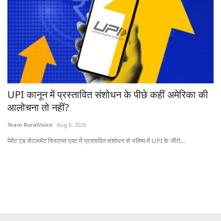
रहा
UPI कानून में प्रस्तावित संशोधन के पीछे कहीं अमेरिका की
ब
आलोचना तो नहीं?
ट्
Team RuralVoice
Aug 6, 2026
Te
पेमेंट एंड सेटलमेंट सिस्टम्स एक्ट में प्रस्तावित संशोधन से भविष्य में UPI के जीरो...
ऑस्
20