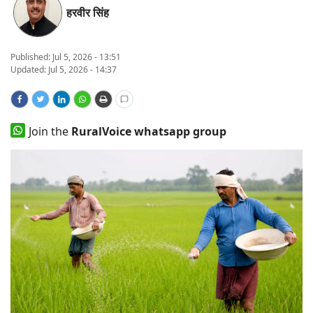
हरवीर सिंह
States
Events
Published:
Jul 5, 2026 - 13:51
Updated: Jul 5, 2026 - 14:37
Agribusiness
Agritech
Join the
RuralVoice whatsapp group
Cooperatives
International
Rural Dialogue
Ground Report
Rural Connect