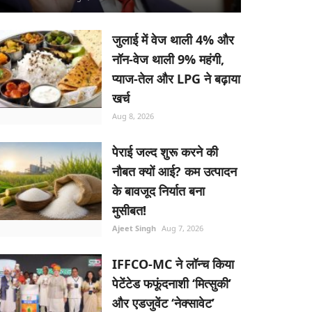
जुलाई में वेज थाली 4% और
नॉन-वेज थाली 9% महंगी,
प्याज-तेल और LPG ने बढ़ाया
खर्च
Aug 8, 2026
पेराई जल्द शुरू करने की
नौबत क्यों आई? कम उत्पादन
के बावजूद निर्यात बना
मुसीबत!
Ajeet Singh
Aug 7, 2026
IFFCO-MC ने लॉन्च किया
पेटेंटेड फफूंदनाशी ‘मित्सुकी’
और एडजुवेंट ‘नेक्सावेट’