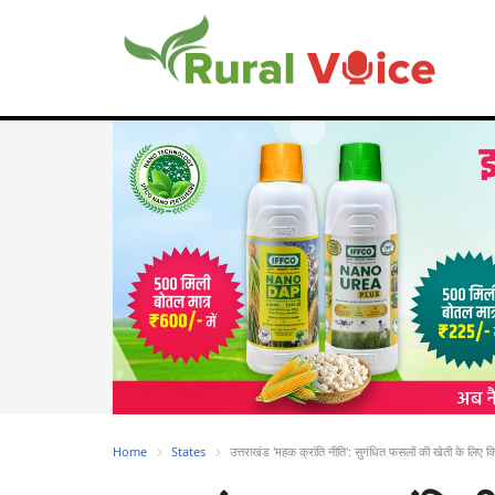
Home
States
उत्तराखंड 'महक क्रांति नीति': सुगंधित फसलों की खेती के लिए