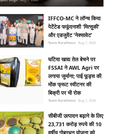
IFFCO-MC ने लॉन्च किया
पेटेंटेड फफूंदनाशी ‘मित्सुकी’
और एडजुवेंट ‘नेक्सावेट’
Team RuralVoice
Aug 7, 2026
घटिया खाद्य तेल बेचने पर
FSSAI ने AWL Agri पर
लगाया जुर्माना; पाई फूड्स की
मोंक फ्रूट स्वीटनर की
बिक्री पर भी रोक
Team RuralVoice
Aug 7, 2026
सीबीजी उत्पादन बढ़ाने के लिए
23,731 करोड़ रुपये की 10
वर्षीय गोबरधन योजना को