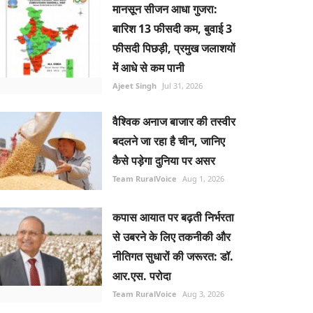
मानसून सीजन आधा गुजरा:
बारिश 13 फीसदी कम, बुवाई 3
फीसदी पिछड़ी, प्रमुख जलाशयों
में आधे से कम पानी
Ajeet Singh
Jul 31, 2026
वैश्विक अनाज बाजार की तस्वीर
बदलने जा रहा है चीन, जानिए
कैसे पड़ेगा दुनिया पर असर
Team RuralVoice
Aug 1, 2026
कपास आयात पर बढ़ती निर्भरता
से उबरने के लिए तकनीकी और
नीतिगत सुधारों की जरूरत: डॉ.
आर.एस. परोदा
Team RuralVoice
Aug 3, 2026