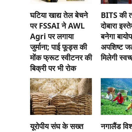
घटिया खाद्य तेल बेचने
BITS की 
पर FSSAI ने AWL
दोबारा इस्
ीएफ की वापसी, लेफ्ट का
जंतर मंतर से संसद तक युवाओं का प्रदर्शन: पुलिस
Agri पर लगाया
बनेगा बायोफा
आंसू गैस से तनाव, संसद में भी गूंजा मामला
जुर्माना; पाई फूड्स की
अपशिष्ट जल
Ajeet Singh
Jul 20, 2026
मोंक फ्रूट स्वीटनर की
मिलेगी स्वच
नेतृत्व वाला यूडीएफ स्पष्ट बहुमत
पेपर लीक, शिक्षा व्यवस्था में भ्रष्टाचार और रोजगार जैसे मुद्दों को
युवा...
बिक्री पर भी रोक
यूरोपीय संघ के सख्त
नगालैंड विश