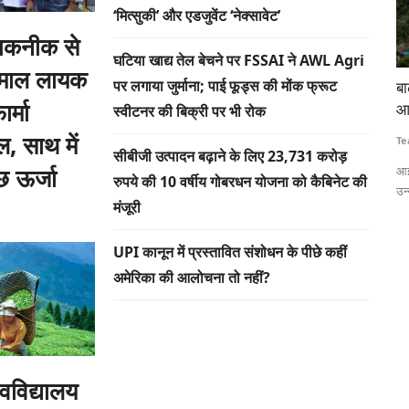
‘मित्सुकी’ और एडजुवेंट ‘नेक्सावेट’
तकनीक से
घटिया खाद्य तेल बेचने पर FSSAI ने AWL Agri
तेमाल लायक
पर लगाया जुर्माना; पाई फूड्स की मोंक फ्रूट
 लाठीचार्ज-
बाढ़ की गहराई और जलभराव का सटीक अनुमान लगाएगी
टे
र्मा
आईआईटी बॉम्बे की एआई आधारित प्रणाली
कि
स्वीटनर की बिक्री पर भी रोक
, साथ में
Team RuralVoice
Jul 15, 2026
Te
सीबीजी उत्पादन बढ़ाने के लिए 23,731 करोड़
्छ ऊर्जा
 लेकर हजारों
आईआईटी बॉम्बे के शोधकर्ताओं ने एआई और सैटेलाइट रडार डेटा पर आधारित एक
ना
रुपये की 10 वर्षीय गोबरधन योजना को कैबिनेट की
उन्नत बाढ़...
वि
मंजूरी
UPI कानून में प्रस्तावित संशोधन के पीछे कहीं
अमेरिका की आलोचना तो नहीं?
्वविद्यालय