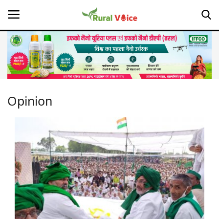
Home
Contact
Opinion
About Us
Leadership Profiles
Opinion
Politics
Magazine