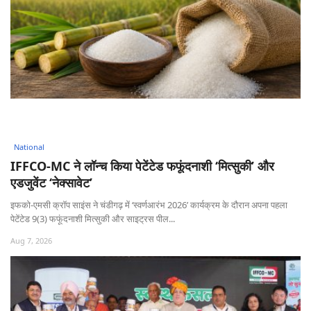
National
IFFCO-MC ने लॉन्च किया पेटेंटेड फफूंदनाशी ‘मित्सुकी’ और
एडजुवेंट ‘नेक्सावेट’
इफको-एमसी क्रॉप साइंस ने चंडीगढ़ में ‘स्वर्णआरंभ 2026’ कार्यक्रम के दौरान अपना पहला
पेटेंटेड 9(3) फफूंदनाशी मित्सुकी और साइट्रस पील...
Aug 7, 2026