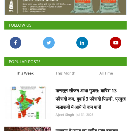
Gallery
National
FOLLOW US
Latest News
Agriculture Conclave and NACOF
Awards 2022
POPULAR POSTS
Agri Start-Ups
This Week
This Month
All Time
Language
मानसून सीजन आधा गुजरा: बारिश 13
English
Hindi
फीसदी कम, बुवाई 3 फीसदी पिछड़ी, प्रमुख
जलाशयों में आधे से कम पानी
Ajeet Singh
Jul 31, 2026
सरकार ने प्याज का खरीद मूल्य बढ़ाकर