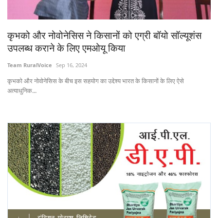
States
कृभको और नोवोनेसिस ने किसानों को एग्री बॉयो सॉल्यूशंस
Events
उपलब्ध कराने के लिए एमओयू किया
Agribusiness
Team RuralVoice
Sep 16, 2024
कृभको और नोवोनेसिस के बीच इस सहयोग का उद्देश्य भारत के किसानों के लिए ऐसे
Agritech
अत्याधुनिक...
Cooperatives
International
Rural Dialogue
Ground Report
Rural Connect