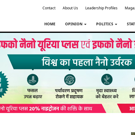
Contact
About Us
Leadership Profiles
Maga
HOME
OPINION
POLITICS
STA