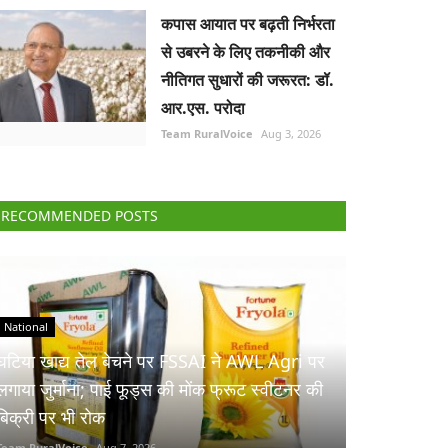
कपास आयात पर बढ़ती निर्भरता
से उबरने के लिए तकनीकी और
नीतिगत सुधारों की जरूरत: डॉ.
आर.एस. परोदा
Team RuralVoice
Aug 3, 2026
RECOMMENDED POSTS
National
घटिया खाद्य तेल बेचने पर FSSAI ने AWL Agri पर
लगाया जुर्माना; पाई फूड्स की मोंक फ्रूट स्वीटनर की
बिक्री पर भी रोक
Team RuralVoice
Aug 7, 2026