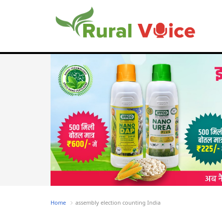
Home
assembly election counting India