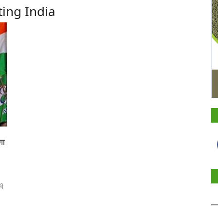
ting India
गा
की