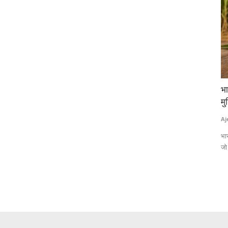
ा लाइसेंस
भारत का चीनी उत्पादन 280 लाख टन तक पहुंचना भी
पश
िलेगा लाभ
मुश्किल, यूपी में करीब 2.75 लाख टन की गिरावट
तम
Ajeet Singh
Apr 30, 2026
Te
 (ICRISAT) ने
भारत में वर्ष 2025–26 के दौरान चीनी उत्पादन 275.28 लाख टन तक पहुंचा है,
पां
जो पिछले...
है।