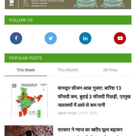
Gallery
FOLLOW US
National
Latest News
Agriculture Conclave and NACOF
POPULAR POSTS
Awards 2022
This Week
This Month
All Time
Agri Start-Ups
मानसून सीजन आधा गुजरा: बारिश 13
Language
फीसदी कम, बुवाई 3 फीसदी पिछड़ी, प्रमुख
English
Hindi
जलाशयों में आधे से कम पानी
Ajeet Singh
Jul 31, 2026
सरकार ने प्याज का खरीद मूल्य बढ़ाकर