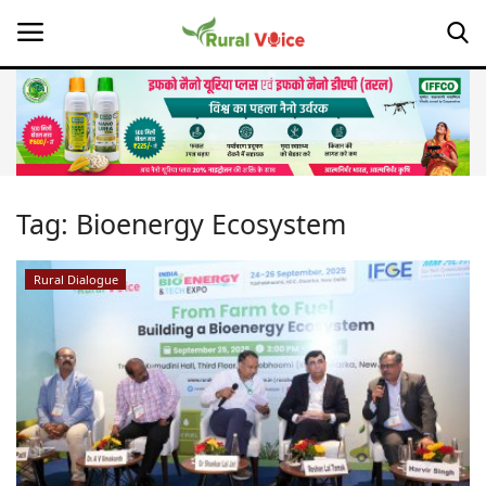
Home
Contact
Tag:
Bioenergy Ecosystem
About Us
Rural Dialogue
Leadership Profiles
Opinion
Politics
Magazine