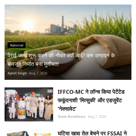
National
पेराई जल्द शुरू करने की नौबत क्यों आई? कम उत्पादन के
बावजूद निर्यात बना मुसीबत!
Ajeet Singh
Aug 7, 2026
IFFCO-MC ने लॉन्च किया पेटेंटेड
फफूंदनाशी ‘मित्सुकी’ और एडजुवेंट
‘नेक्सावेट’
Team RuralVoice
Aug 7, 2026
घटिया खाद्य तेल बेचने पर FSSAI ने