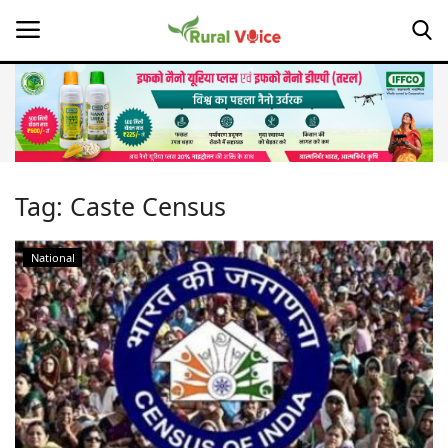
Home
Contact
Tag:
Caste Census
About Us
National
Leadership Profiles
Opinion
Politics
Magazine