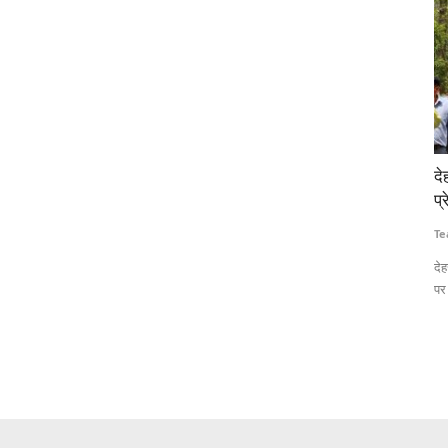
, कृषि
देहरादून–ऋषिकेश हाईवे पर पेड़ों की कटाई स्थगित, पर्यावरण
आय
ी को मिलेगा
प्रेमियों के विरोध के बाद पीछे हटी सरकार
टा
Team RuralVoice
Jul 18, 2026
Te
देहरादून–ऋषिकेश फोर/सिक्स लेन परियोजना के तहत प्रस्तावित पेड़ों की कटाई
कृष
पर उत्तराखंड...
डि
क (OATS)