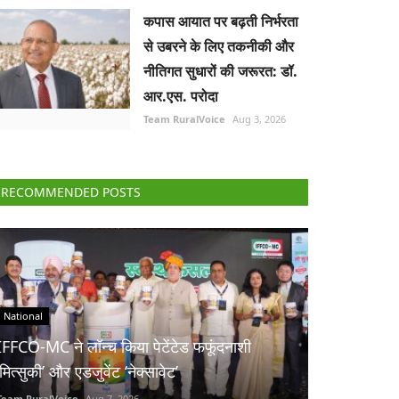
कपास आयात पर बढ़ती निर्भरता
से उबरने के लिए तकनीकी और
नीतिगत सुधारों की जरूरत: डॉ.
आर.एस. परोदा
Team RuralVoice
Aug 3, 2026
RECOMMENDED POSTS
National
IFFCO-MC ने लॉन्च किया पेटेंटेड फफूंदनाशी
‘मित्सुकी’ और एडजुवेंट ‘नेक्सावेट’
Team RuralVoice
Aug 7, 2026