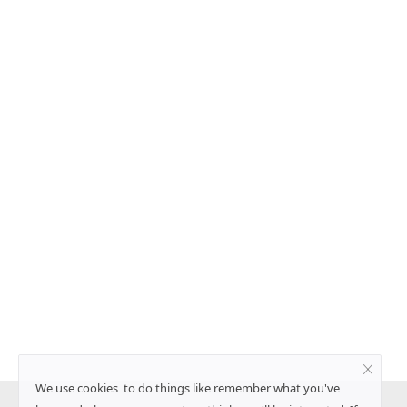
घटने का अनुमान तो ब्लैक सी
TRST01 ने विकसित किया ओपन एग्रीट्रेस स्टैक
पूर्ति पर बढ़ा दबाव
उत्पादों की फार्म-टू-कंज्यूमर डिजिटल ट्रेसबिलिट
बढ़ावा
Team RuralVoice
Jul 29, 2026
एक ओर अर्जेंटीना का गेहूं उत्पादन
सस्टेनेबल टेक्नोलॉजी कंपनी TRST01 ने ओपन एग्रीट्रेस स्टै
विकसित किया है।...
We use cookies to do things like remember what you've