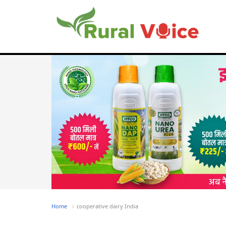
Home
cooperative dairy India