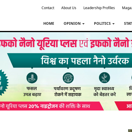
Contact
About Us
Leadership Profiles
Maga
HOME
OPINION
POLITICS
STA