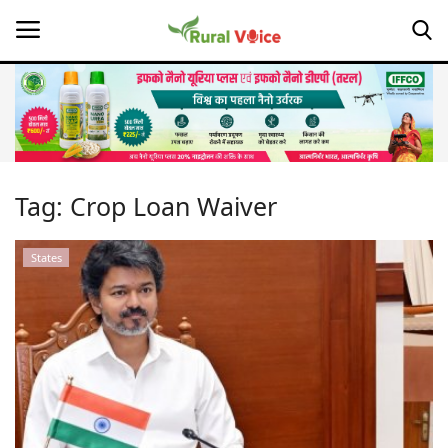
Home
Contact
Tag:
Crop Loan Waiver
About Us
States
Leadership Profiles
Opinion
Politics
Magazine