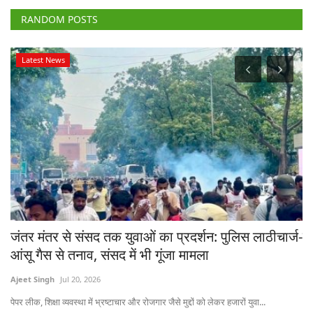
RANDOM POSTS
Latest News
जंतर मंतर से संसद तक युवाओं का प्रदर्शन: पुलिस लाठीचार्ज-
ब
आंसू गैस से तनाव, संसद में भी गूंजा मामला
आ
Ajeet Singh
Jul 20, 2026
Te
पेपर लीक, शिक्षा व्यवस्था में भ्रष्टाचार और रोजगार जैसे मुद्दों को लेकर हजारों युवा...
आई