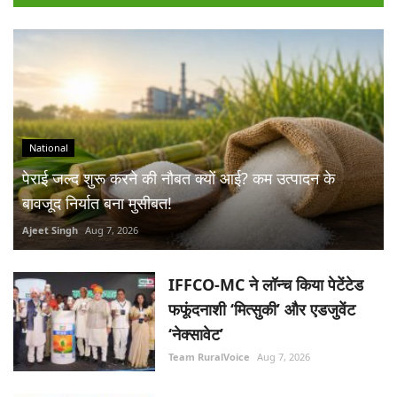
National
पेराई जल्द शुरू करने की नौबत क्यों आई? कम उत्पादन के
बावजूद निर्यात बना मुसीबत!
Ajeet Singh
Aug 7, 2026
IFFCO-MC ने लॉन्च किया पेटेंटेड
फफूंदनाशी ‘मित्सुकी’ और एडजुवेंट
‘नेक्सावेट’
Team RuralVoice
Aug 7, 2026