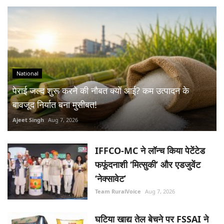
National
पेराई जल्द शुरू करने की नौबत क्यों आई? कम उत्पादन के
बावजूद निर्यात बना मुसीबत!
Ajeet Singh
Aug 7, 2026
IFFCO-MC ने लॉन्च किया पेटेंटेड
फफूंदनाशी ‘मित्सुकी’ और एडजुवेंट
‘नेक्सावेट’
Team RuralVoice
Aug 7, 2026
घटिया खाद्य तेल बेचने पर FSSAI ने