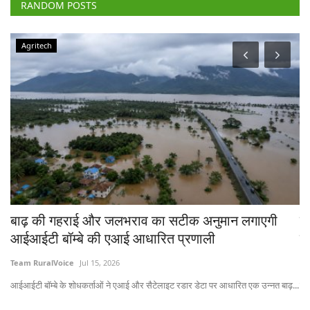
RANDOM POSTS
Agritech
्ज-
बाढ़ की गहराई और जलभराव का सटीक अनुमान लगाएगी
ट
आईआईटी बॉम्बे की एआई आधारित प्रणाली
कि
Team RuralVoice
Jul 15, 2026
Te
आईआईटी बॉम्बे के शोधकर्ताओं ने एआई और सैटेलाइट रडार डेटा पर आधारित एक उन्नत बाढ़...
नास