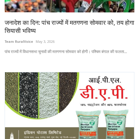
States
जनादेश का दिन: पांच राज्यों में मतगणना सोमवार को, तय होगा
Events
सियासी भविष्य
Agribusiness
Team RuralVoice
May 3, 2026
पांच राज्यों में विधानसभा चुनावों की मतगणना सोमवार को होगी। पश्चिम बंगाल की फलता...
Agritech
Cooperatives
International
Rural Dialogue
Ground Report
Rural Connect