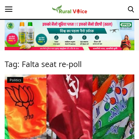
Home
Contact
Tag:
Falta seat re-poll
About Us
Politics
Leadership Profiles
Opinion
Politics
Magazine