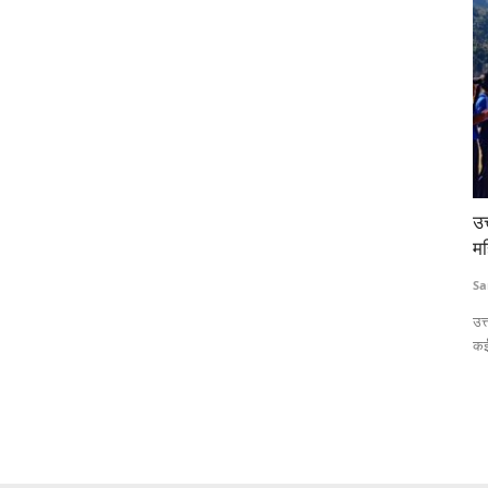
्ड देगा
उत्तराखंड के गांवों में बेटियों ने उठाया बल्ला, लोकप्रिय हो रहा
UP
महिला क्रिकेट
आ
Sanjeev Kandwal
Jan 3, 2025
Te
िए 750 करोड़
उत्तराखंड के सीढ़ीदार खेतों में अब महिला क्रिकेट प्रतियोगिताएं आम हो चली हैं।
पेम
कई...