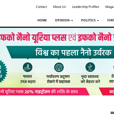
Contact
About Us
Leadership Profiles
Maga
HOME
OPINION
POLITICS
STA