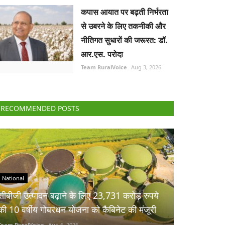
कपास आयात पर बढ़ती निर्भरता
से उबरने के लिए तकनीकी और
नीतिगत सुधारों की जरूरत: डॉ.
आर.एस. परोदा
Team RuralVoice
Aug 3, 2026
RECOMMENDED POSTS
National
सीबीजी उत्पादन बढ़ाने के लिए 23,731 करोड़ रुपये
की 10 वर्षीय गोबरधन योजना को कैबिनेट की मंजूरी
Team RuralVoice
Aug 6, 2026