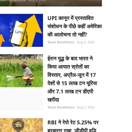
UPI कानून में प्रस्तावित
संशोधन के पीछे कहीं अमेरिका
की आलोचना तो नहीं?
Team RuralVoice
Aug 6, 2026
ईरान युद्ध के बाद भारत ने
किया आयात स्रोतों का
विस्तार, अप्रैल-जून में 17
देशों से 15 लाख टन यूरिया
और 7.1 लाख टन डीएपी
खरीदा
Team RuralVoice
Aug 5, 2026
RBI ने रेपो रेट 5.25% पर
बरकरार रखा, जीडीपी वृद्धि