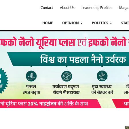
Contact
About Us
Leadership Profiles
Maga
HOME
OPINION
POLITICS
STA