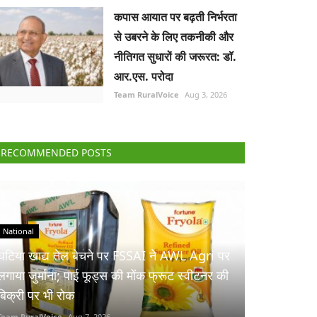
कपास आयात पर बढ़ती निर्भरता
से उबरने के लिए तकनीकी और
नीतिगत सुधारों की जरूरत: डॉ.
आर.एस. परोदा
Team RuralVoice
Aug 3, 2026
RECOMMENDED POSTS
National
घटिया खाद्य तेल बेचने पर FSSAI ने AWL Agri पर
लगाया जुर्माना; पाई फूड्स की मोंक फ्रूट स्वीटनर की
बिक्री पर भी रोक
Team RuralVoice
Aug 7, 2026