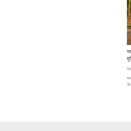
ा लाइसेंस
भारत का चीनी उत्पादन 280 लाख टन तक पहुंचना भी
पश
िलेगा लाभ
मुश्किल, यूपी में करीब 2.75 लाख टन की गिरावट
तम
Ajeet Singh
Apr 30, 2026
Te
 (ICRISAT) ने
भारत में वर्ष 2025–26 के दौरान चीनी उत्पादन 275.28 लाख टन तक पहुंचा है,
पां
जो पिछले...
है।