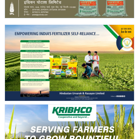
Gallery
National
Latest News
Agriculture Conclave and NACOF
Awards 2022
Agri Start-Ups
Language
English
Hindi