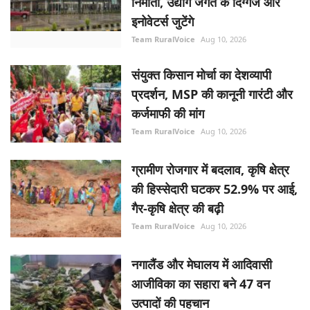
निर्माता, उद्योग जगत के दिग्गज और
इनोवेटर्स जुटेंगे
Team RuralVoice
Aug 10, 2026
संयुक्त किसान मोर्चा का देशव्यापी
प्रदर्शन, MSP की कानूनी गारंटी और
कर्जमाफी की मांग
Team RuralVoice
Aug 10, 2026
ग्रामीण रोजगार में बदलाव, कृषि क्षेत्र
की हिस्सेदारी घटकर 52.9% पर आई,
गैर-कृषि क्षेत्र की बढ़ी
Team RuralVoice
Aug 10, 2026
नगालैंड और मेघालय में आदिवासी
आजीविका का सहारा बने 47 वन
उत्पादों की पहचान