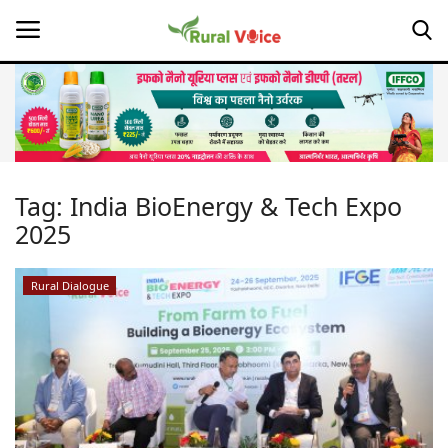
Home
Contact
Tag:
India BioEnergy & Tech Expo
2025
About Us
Leadership Profiles
Rural Dialogue
Opinion
Politics
Magazine