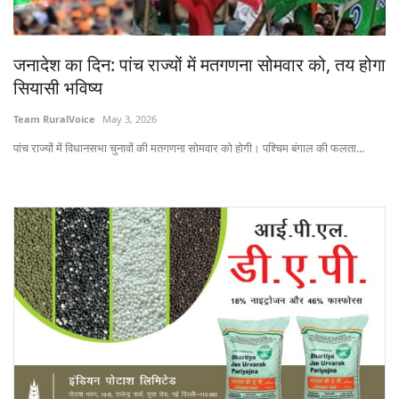
States
जनादेश का दिन: पांच राज्यों में मतगणना सोमवार को, तय होगा
Events
सियासी भविष्य
Agribusiness
Team RuralVoice
May 3, 2026
पांच राज्यों में विधानसभा चुनावों की मतगणना सोमवार को होगी। पश्चिम बंगाल की फलता...
Agritech
Cooperatives
International
Rural Dialogue
Ground Report
Rural Connect