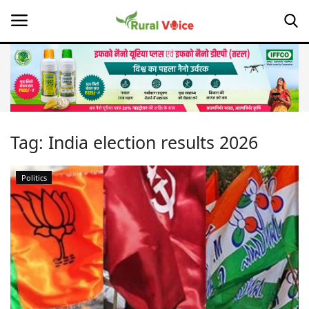
Home
Contact
Tag:
India election results 2026
About Us
Politics
Leadership Profiles
Opinion
Politics
Magazine