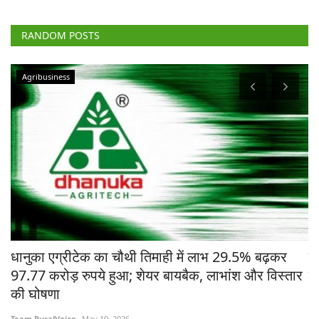
RANDOM POSTS
Agribusiness
चे
धानुका एग्रीटेक का चौथी तिमाही में लाभ 29.5% बढ़कर
मध
97.77 करोड़ रुपये हुआ; शेयर बायबैक, लाभांश और विस्तार
ने
की घोषणा
Te
Team RuralVoice
May 19, 2026