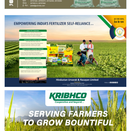
Gallery
National
Latest News
Agriculture Conclave and NACOF
Awards 2022
Agri Start-Ups
Language
English
Hindi