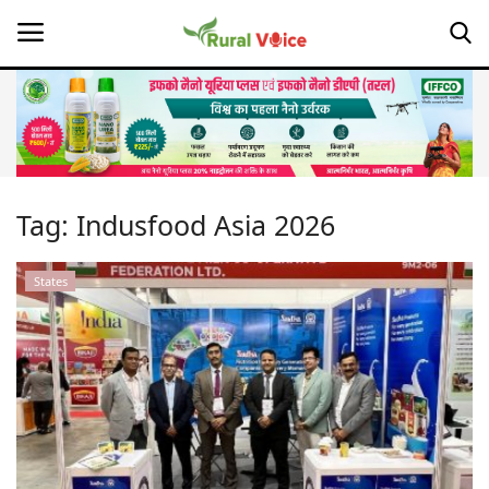
Home
Contact
Tag:
Indusfood Asia 2026
About Us
States
Leadership Profiles
Opinion
Politics
Magazine