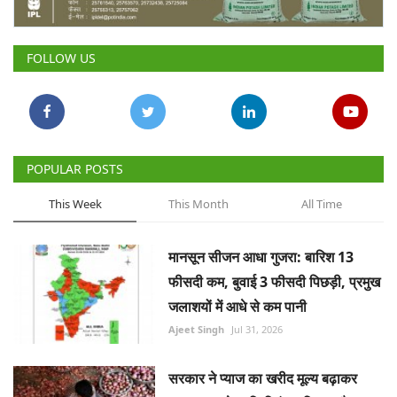
Gallery
FOLLOW US
National
Latest News
Agriculture Conclave and NACOF
POPULAR POSTS
Awards 2022
This Week
This Month
All Time
Agri Start-Ups
मानसून सीजन आधा गुजरा: बारिश 13
Language
फीसदी कम, बुवाई 3 फीसदी पिछड़ी, प्रमुख
English
Hindi
जलाशयों में आधे से कम पानी
Ajeet Singh
Jul 31, 2026
सरकार ने प्याज का खरीद मूल्य बढ़ाकर