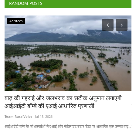
RANDOM POSTS
Agritech
चे
बाढ़ की गहराई और जलभराव का सटीक अनुमान लगाएगी
भा
आईआईटी बॉम्बे की एआई आधारित प्रणाली
त
Team RuralVoice
Jul 15, 2026
Jul
आईआईटी बॉम्बे के शोधकर्ताओं ने एआई और सैटेलाइट रडार डेटा पर आधारित एक उन्नत बाढ़...
लेख