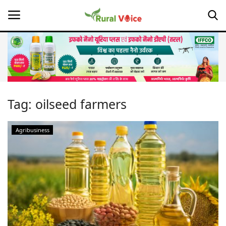
Home
Contact
Tag:
oilseed farmers
About Us
Agribusiness
Leadership Profiles
Opinion
Politics
Magazine