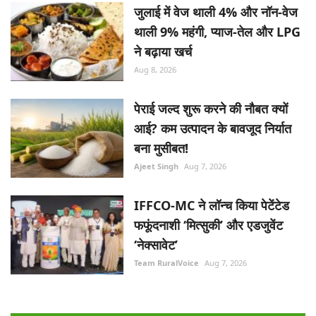
जुलाई में वेज थाली 4% और नॉन-वेज
थाली 9% महंगी, प्याज-तेल और LPG
ने बढ़ाया खर्च
Aug 8, 2026
पेराई जल्द शुरू करने की नौबत क्यों
आई? कम उत्पादन के बावजूद निर्यात
बना मुसीबत!
Ajeet Singh
Aug 7, 2026
IFFCO-MC ने लॉन्च किया पेटेंटेड
फफूंदनाशी ‘मित्सुकी’ और एडजुवेंट
‘नेक्सावेट’
Team RuralVoice
Aug 7, 2026