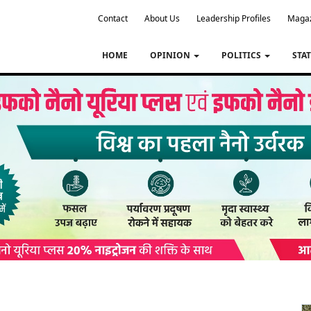
Contact
About Us
Leadership Profiles
Maga
HOME
OPINION
POLITICS
STA