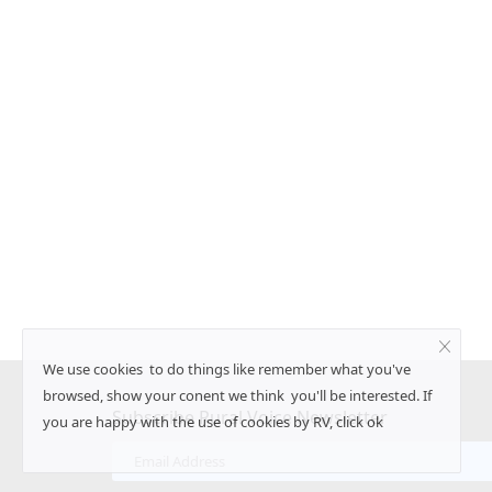
िक किस्म' का राष्ट्रीय
आईपीएल बायोलॉजिकल्स ने वडोदरा में शुरू किया ज
ब्धि
संयंत्र, रासायनिक उर्वरकों का विकल्प देने पर जो
Ajeet Singh
May 22, 2026
ंबे समय तक कसूरी मेथी के नाम से
आईपीएल बायोलॉजिकल्स लिमिटेड ने गुजरात के वडोदरा में रुपये
निवेश से...
We use cookies to do things like remember what you've
browsed, show your conent we think you'll be interested. If
Subscribe Rural Voice Newsletter
you are happy with the use of cookies by RV, click ok