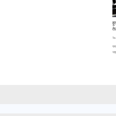
ैव उत्पाद
हूती धमकी से भारत-चीन जा रहे सऊदी तेल टैंकर लौटे, कच्चे
ब
र
तेल की कीमतें छह सप्ताह के उच्चतम स्तर पर
आ
Team RuralVoice
Jul 22, 2026
Te
 200 करोड़ के
यमन के हूती विद्रोहियों की धमकियों के बाद सऊदी बंदरगाहों से तेल ले जा रहे
आई
जहाजों...
उन्