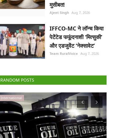
मुसीबत!
Ajeet Singh
Aug 7, 2026
IFFCO-MC ने लॉन्च किया
पेटेंटेड फफूंदनाशी ‘मित्सुकी’
और एडजुवेंट ‘नेक्सावेट’
Team RuralVoice
Aug 7, 2026
RANDOM POSTS
Agritech
Opinion