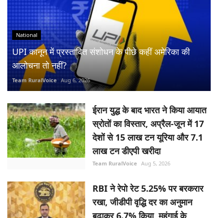
National
UPI कानून में प्रस्तावित संशोधन के पीछे कहीं अमेरिका की
आलोचना तो नहीं?
Team RuralVoice
Aug 6, 2026
ईरान युद्ध के बाद भारत ने किया आयात
स्रोतों का विस्तार, अप्रैल-जून में 17
देशों से 15 लाख टन यूरिया और 7.1
लाख टन डीएपी खरीदा
Team RuralVoice
Aug 5, 2026
RBI ने रेपो रेट 5.25% पर बरकरार
रखा, जीडीपी वृद्धि दर का अनुमान
बढ़ाकर 6.7% किया, महंगाई के