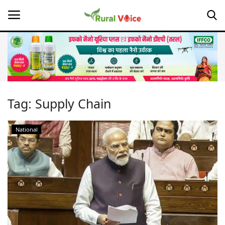
Home
Contact
Tag:
Supply Chain
About Us
National
Leadership Profiles
Opinion
Politics
Magazine