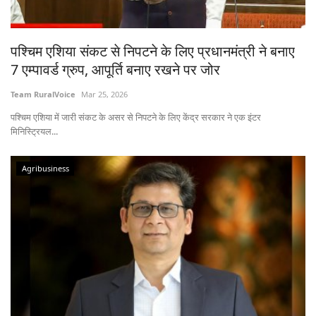
States
पश्चिम एशिया संकट से निपटने के लिए प्रधानमंत्री ने बनाए
Events
7 एम्पावर्ड ग्रुप, आपूर्ति बनाए रखने पर जोर
Agribusiness
Team RuralVoice
Mar 25, 2026
पश्चिम एशिया में जारी संकट के असर से निपटने के लिए केंद्र सरकार ने एक इंटर
Agritech
मिनिस्ट्रियल...
Cooperatives
Agribusiness
International
Rural Dialogue
Ground Report
Rural Connect