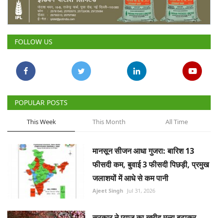
Gallery
National
FOLLOW US
Latest News
Agriculture Conclave and NACOF
Awards 2022
POPULAR POSTS
Agri Start-Ups
This Week
This Month
All Time
Language
मानसून सीजन आधा गुजरा: बारिश 13
English
Hindi
फीसदी कम, बुवाई 3 फीसदी पिछड़ी, प्रमुख
जलाशयों में आधे से कम पानी
Ajeet Singh
Jul 31, 2026
सरकार ने प्याज का खरीद मूल्य बढ़ाकर