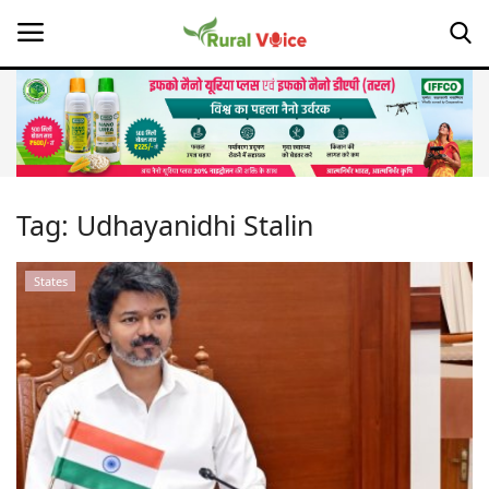
Home
Contact
Tag:
Udhayanidhi Stalin
About Us
States
Leadership Profiles
Opinion
Politics
Magazine