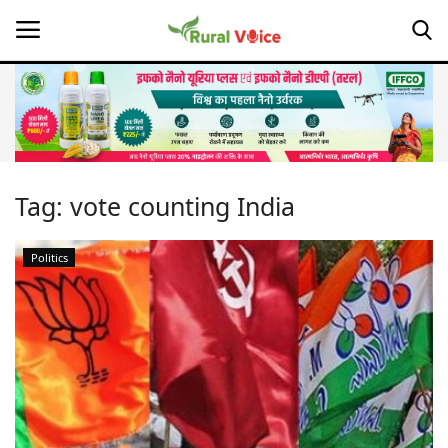
Home
Contact
Tag:
vote counting India
About Us
Politics
Leadership Profiles
Opinion
Politics
Magazine