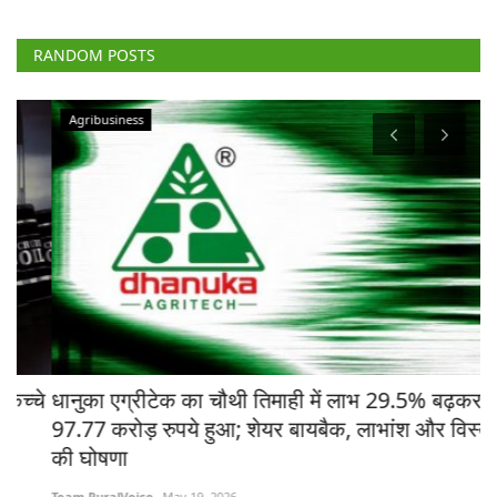
RANDOM POSTS
Agribusiness
चे
धानुका एग्रीटेक का चौथी तिमाही में लाभ 29.5% बढ़कर
मध
97.77 करोड़ रुपये हुआ; शेयर बायबैक, लाभांश और विस्तार
ने
की घोषणा
Te
Team RuralVoice
May 19, 2026