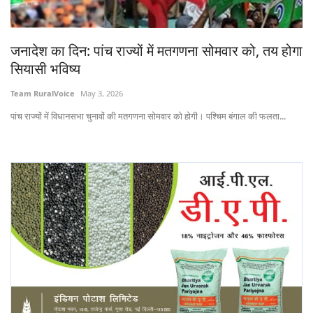
States
जनादेश का दिन: पांच राज्यों में मतगणना सोमवार को, तय होगा
Events
सियासी भविष्य
Agribusiness
Team RuralVoice
May 3, 2026
पांच राज्यों में विधानसभा चुनावों की मतगणना सोमवार को होगी। पश्चिम बंगाल की फलता...
Agritech
Cooperatives
International
Rural Dialogue
Ground Report
Rural Connect