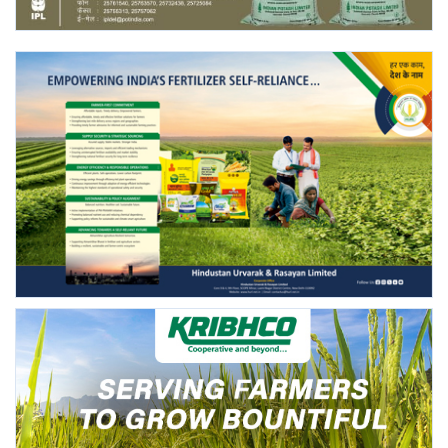
Gallery
National
Latest News
Agriculture Conclave and NACOF
Awards 2022
Agri Start-Ups
Language
English
Hindi