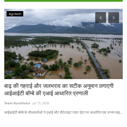
Agritech
चे
बाढ़ की गहराई और जलभराव का सटीक अनुमान लगाएगी
भा
आईआईटी बॉम्बे की एआई आधारित प्रणाली
त
Team RuralVoice
Jul 15, 2026
Jul
आईआईटी बॉम्बे के शोधकर्ताओं ने एआई और सैटेलाइट रडार डेटा पर आधारित एक उन्नत बाढ़...
लेख