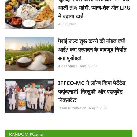
थाली 9% महंगी, प्याज-तेल और LPG
ने बढ़ाया खर्च
Aug 8, 2026
पेराई जल्द शुरू करने की नौबत क्यों
आई? कम उत्पादन के बावजूद निर्यात
बना मुसीबत!
Ajeet Singh
Aug 7, 2026
IFFCO-MC ने लॉन्च किया पेटेंटेड
फफूंदनाशी ‘मित्सुकी’ और एडजुवेंट
‘नेक्सावेट’
Team RuralVoice
Aug 7, 2026
RANDOM POSTS