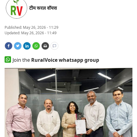
टीम रूरल वॉयस
States
Events
Published:
May 26, 2026 - 11:29
Updated: May 26, 2026 - 11:49
Agribusiness
Agritech
Join the
RuralVoice whatsapp group
Cooperatives
International
Rural Dialogue
Ground Report
Rural Connect