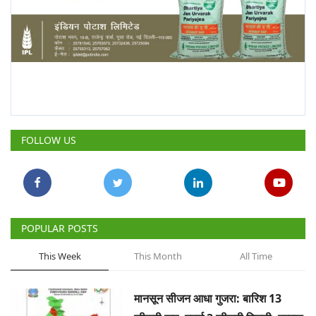
FOLLOW US
POPULAR POSTS
This Week
This Month
All Time
मानसून सीजन आधा गुजरा: बारिश 13
फीसदी कम, बुवाई 3 फीसदी पिछड़ी, प्रमुख
जलाशयों में आधे से कम पानी