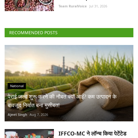
RECOMMENDED POSTS
National
पेराई जल्द शुरू करने की नौबत क्यों आई? कम उत्पादन के
बावजूद निर्यात बना मुसीबत!
Ajeet Singh
Aug 7, 2026
IFFCO-MC ने लॉन्च किया पेटेंटेड
फफूंदनाशी ‘मित्सुकी’ और एडजुवेंट
‘नेक्सावेट’