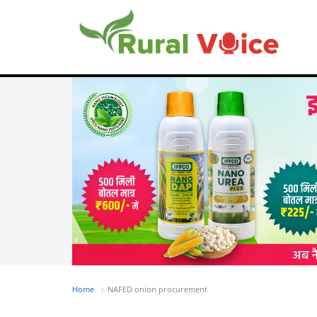
Home
NAFED onion procurement