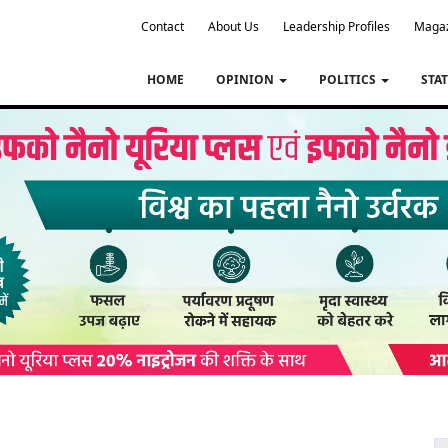
Contact
About Us
Leadership Profiles
Maga
HOME
OPINION
POLITICS
STA