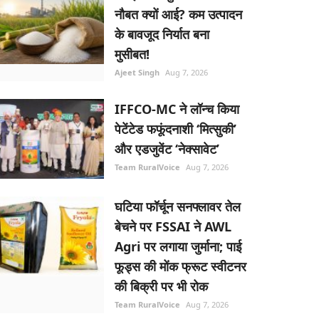
नौबत क्यों आई? कम उत्पादन
के बावजूद निर्यात बना
मुसीबत!
Ajeet Singh
Aug 7, 2026
IFFCO-MC ने लॉन्च किया
पेटेंटेड फफूंदनाशी ‘मित्सुकी’
और एडजुवेंट ‘नेक्सावेट’
Team RuralVoice
Aug 7, 2026
घटिया फॉर्चून सनफ्लावर तेल
बेचने पर FSSAI ने AWL
Agri पर लगाया जुर्माना; पाई
फूड्स की मोंक फ्रूट स्वीटनर
की बिक्री पर भी रोक
Team RuralVoice
Aug 7, 2026