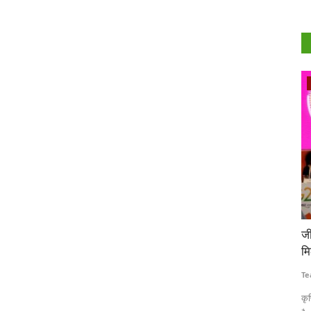
Agriculture Conclave and NACOF Awards 2022
डेब्यू,
उत्कृष्ट कार्य के लिए किसान, एफपीओ, एग्री स्टार्ट-अप और
जी
 आसार
कोआपरेटिव रूरल वॉयस नेकॉफ अवार्ड से सम्मानित
मि
Team RuralVoice
Dec 24, 2022
Te
ार प्रदर्शन करते
कृषि कार्यों में बेहतरीन उदाहरण पेश करने के लिए उत्तर प्रदेश के बुलंदशहर जिले
कृ