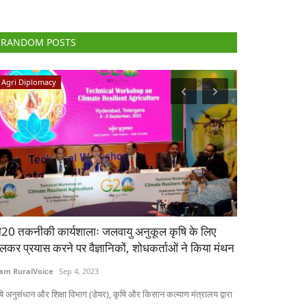
RANDOM POSTS
Agri Diplomacy
Agri Start-Ups
20 तकनीकी कार्यशालाः जलवायु अनुकूल कृषि के लिए
बायोमटेरियल्स स्
लकर प्रयास करने पर वैज्ञानिकों, शोधकर्ताओं ने किया मंथन
लाख अमेरिकी ड
am RuralVoice
Sep 4, 2023
Team RuralVoice
षि अनुसंधान और शिक्षा विभाग (डेयर), कृषि और किसान कल्याण मंत्रालय द्वारा
बायोमटेरियल्स स्टार्ट