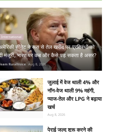
International
अमेरिकी सीनेट ने रूस से तेल खरीद पर प्रतिबंधों को
दी मंजूरी, भारत पर कब और कैसे पड़ सकता है असर?
Team RuralVoice
Aug 8, 2026
जुलाई में वेज थाली 4% और
नॉन-वेज थाली 9% महंगी,
प्याज-तेल और LPG ने बढ़ाया
खर्च
Aug 8, 2026
पेराई जल्द शुरू करने की