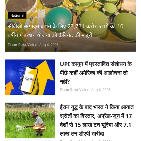
National
सीबीजी उत्पादन बढ़ाने के लिए 23,731 करोड़ रुपये की 10
वर्षीय गोबरधन योजना को कैबिनेट की मंजूरी
Team RuralVoice
Aug 6, 2026
UPI कानून में प्रस्तावित संशोधन के
पीछे कहीं अमेरिका की आलोचना तो
नहीं?
Team RuralVoice
Aug 6, 2026
ईरान युद्ध के बाद भारत ने किया आयात
स्रोतों का विस्तार, अप्रैल-जून में 17
देशों से 15 लाख टन यूरिया और 7.1
लाख टन डीएपी खरीदा