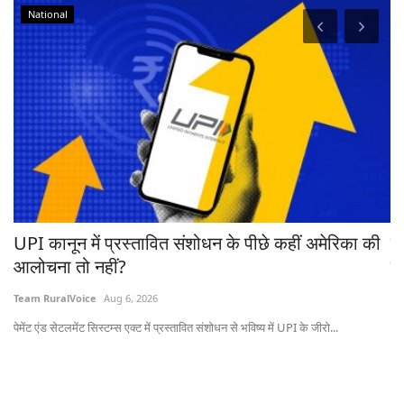
National
रहा
UPI कानून में प्रस्तावित संशोधन के पीछे कहीं अमेरिका की
ब
आलोचना तो नहीं?
ट्
Team RuralVoice
Aug 6, 2026
Te
पेमेंट एंड सेटलमेंट सिस्टम्स एक्ट में प्रस्तावित संशोधन से भविष्य में UPI के जीरो...
ऑस्
20