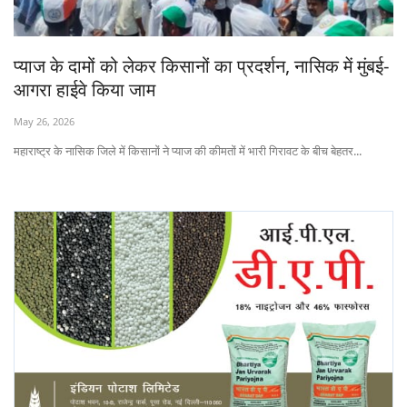
States
प्याज के दामों को लेकर किसानों का प्रदर्शन, नासिक में मुंबई-
Events
आगरा हाईवे किया जाम
Agribusiness
May 26, 2026
महाराष्ट्र के नासिक जिले में किसानों ने प्याज की कीमतों में भारी गिरावट के बीच बेहतर...
Agritech
Cooperatives
International
Rural Dialogue
Ground Report
Rural Connect