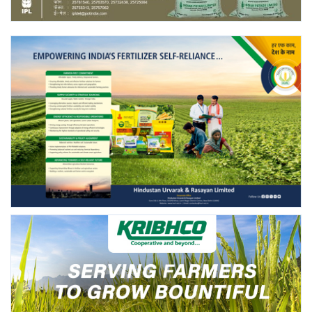
Gallery
National
Latest News
Agriculture Conclave and NACOF
Awards 2022
Agri Start-Ups
Language
English
Hindi