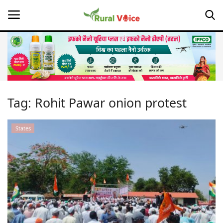
Home
Contact
Tag:
Rohit Pawar onion protest
About Us
States
Leadership Profiles
Opinion
Politics
Magazine