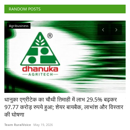
RANDOM POSTS
Agribusiness
चे
धानुका एग्रीटेक का चौथी तिमाही में लाभ 29.5% बढ़कर
मध
97.77 करोड़ रुपये हुआ; शेयर बायबैक, लाभांश और विस्तार
ने
की घोषणा
Te
Team RuralVoice
May 19, 2026
भोप