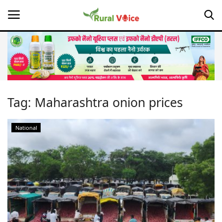
Home
Contact
Tag:
Maharashtra onion prices
About Us
National
Leadership Profiles
Opinion
Politics
Magazine