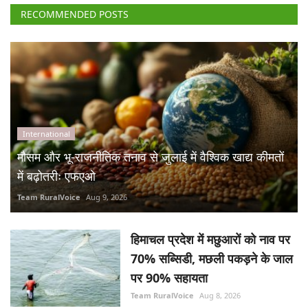
RECOMMENDED POSTS
International
मौसम और भू-राजनीतिक तनाव से जुलाई में वैश्विक खाद्य कीमतों
में बढ़ोतरीः एफएओ
Team RuralVoice
Aug 9, 2026
हिमाचल प्रदेश में मछुआरों को नाव पर
70% सब्सिडी, मछली पकड़ने के जाल
पर 90% सहायता
Team RuralVoice
Aug 8, 2026