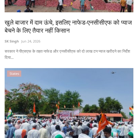
States
खुले बाजार में दाम ऊंचे, इसलिए नाफेड-एनसीसीएफ को प्याज
Events
बेचने के लिए तैयार नहीं किसान
Agribusiness
SK Singh
Jun 24, 2026
सरकार ने पीएसएफ के तहत नाफेड और एनसीसीएफ को दो लाख टन प्याज खरीदने का निर्देश
Agritech
दिया...
Cooperatives
States
International
Rural Dialogue
Ground Report
Rural Connect