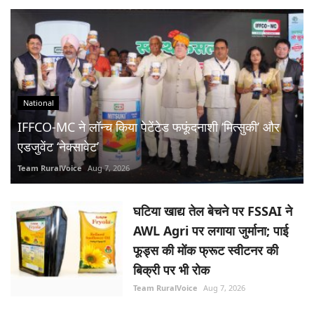
National
IFFCO-MC ने लॉन्च किया पेटेंटेड फफूंदनाशी ‘मित्सुकी’ और
एडजुवेंट ‘नेक्सावेट’
Team RuralVoice
Aug 7, 2026
घटिया खाद्य तेल बेचने पर FSSAI ने
AWL Agri पर लगाया जुर्माना; पाई
फूड्स की मोंक फ्रूट स्वीटनर की
बिक्री पर भी रोक
Team RuralVoice
Aug 7, 2026