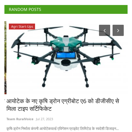
RANDOM POSTS
Agri Start-Ups
रण
आयोटेक के नए कृषि ड्रोन एग्रीबोट ए6 को डीजीसीए से
क्
मिला टाइप सर्टिफिकेट
फं
Team RuralVoice
Jul 27, 2023
Te
कृषि-ड्रोन निर्माता कंपनी आयोटेकवर्ल्ड एविगेशन प्राइवेट लिमिटेड के स्वदेशी डिजाइन...
कें