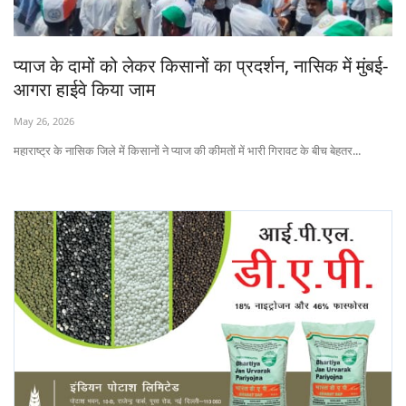
States
प्याज के दामों को लेकर किसानों का प्रदर्शन, नासिक में मुंबई-
Events
आगरा हाईवे किया जाम
Agribusiness
May 26, 2026
महाराष्ट्र के नासिक जिले में किसानों ने प्याज की कीमतों में भारी गिरावट के बीच बेहतर...
Agritech
Cooperatives
International
Rural Dialogue
Ground Report
Rural Connect