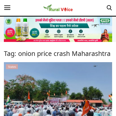
Home
Contact
Tag:
onion price crash Maharashtra
About Us
States
Leadership Profiles
Opinion
Politics
Magazine