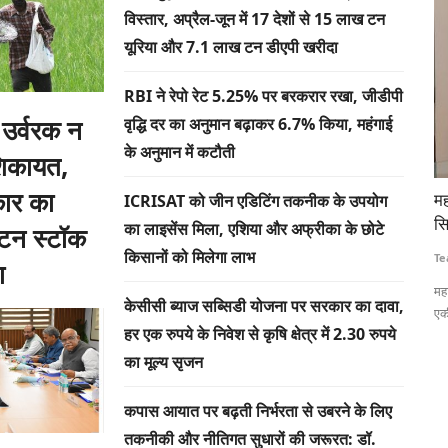
विस्तार, अप्रैल-जून में 17 देशों से 15 लाख टन
यूरिया और 7.1 लाख टन डीएपी खरीदा
RBI ने रेपो रेट 5.25% पर बरकरार रखा, जीडीपी
 उर्वरक न
वृद्धि दर का अनुमान बढ़ाकर 6.7% किया, महंगाई
के अनुमान में कटौती
शिकायत,
ार का
ेफ्ट का
महाराष्ट्र FDA बनाएगा अमेरिकी तर्ज पर डिजिटल फूड सेफ्टी
सॉ
ICRISAT को जीन एडिटिंग तकनीक के उपयोग
सिस्टम, बढ़ती शिकायतों के बीच ब्लॉकचेन से होगी निगरानी
द्
का लाइसेंस मिला, एशिया और अफ्रीका के छोटे
टन स्टॉक
किसानों को मिलेगा लाभ
Team RuralVoice
Jul 20, 2026
Te
ा
स्पष्ट बहुमत
महाराष्ट्र खाद्य एवं औषधि प्रशासन (एफडीए) अमेरिकी एफडीए की तर्ज पर
ग्
केसीसी ब्याज सब्सिडी योजना पर सरकार का दावा,
एकीकृत डिजिटल...
कार
हर एक रुपये के निवेश से कृषि क्षेत्र में 2.30 रुपये
का मूल्य सृजन
कपास आयात पर बढ़ती निर्भरता से उबरने के लिए
तकनीकी और नीतिगत सुधारों की जरूरत: डॉ.