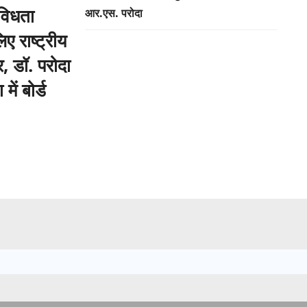
िविधता
आर.एस. परोदा
िए राष्ट्रीय
र, डॉ. परोदा
में बोर्ड