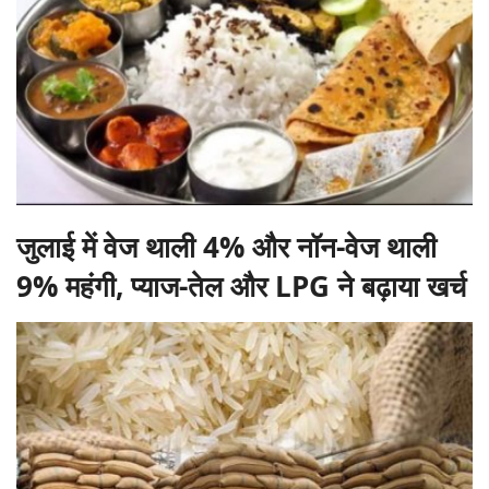
जुलाई में वेज थाली 4% और नॉन-वेज थाली
9% महंगी, प्याज-तेल और LPG ने बढ़ाया खर्च