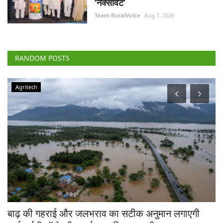
‘नेक्सावेट’
Team RuralVoice
Aug 7, 2026
RANDOM POSTS
Agritech
चे
बाढ़ की गहराई और जलभराव का सटीक अनुमान लगाएगी
भा