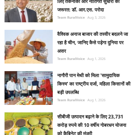
लिए तकनीकी और नीतिगत सुधारों की
जरूरत: डॉ. आर.एस. परोदा
Team RuralVoice
Aug 3, 2026
वैश्विक अनाज बाजार की तस्वीर बदलने जा
रहा है चीन, जानिए कैसे पड़ेगा दुनिया पर
असर
Team RuralVoice
Aug 1, 2026
नागौरी पान मेथी को मिला 'सामुदायिक
किस्म' का राष्ट्रीय दर्जा, महिला किसानों की
बड़ी उपलब्धि
Team RuralVoice
Aug 1, 2026
सीबीजी उत्पादन बढ़ाने के लिए 23,731
करोड़ रुपये की 10 वर्षीय गोबरधन योजना
को कैबिनेट की मंजूरी