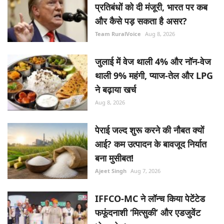
प्रतिबंधों को दी मंजूरी, भारत पर कब
और कैसे पड़ सकता है असर?
Team RuralVoice
Aug 8, 2026
जुलाई में वेज थाली 4% और नॉन-वेज
थाली 9% महंगी, प्याज-तेल और LPG
ने बढ़ाया खर्च
Aug 8, 2026
पेराई जल्द शुरू करने की नौबत क्यों
आई? कम उत्पादन के बावजूद निर्यात
बना मुसीबत!
Ajeet Singh
Aug 7, 2026
IFFCO-MC ने लॉन्च किया पेटेंटेड
फफूंदनाशी ‘मित्सुकी’ और एडजुवेंट