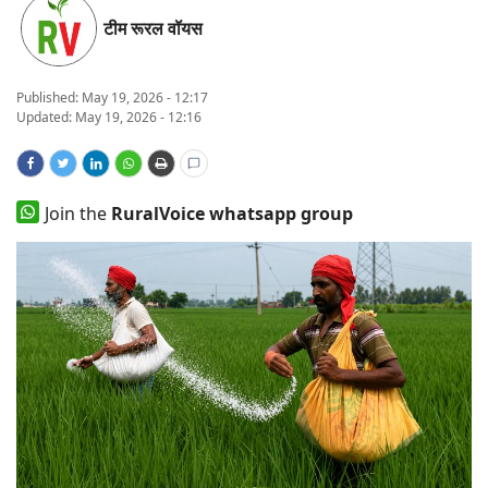
टीम रूरल वॉयस
States
Events
Published:
May 19, 2026 - 12:17
Updated: May 19, 2026 - 12:16
Agribusiness
Agritech
Join the
RuralVoice whatsapp group
Cooperatives
International
Rural Dialogue
Ground Report
Rural Connect