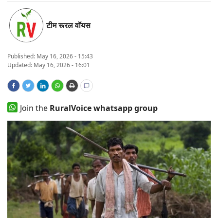
States
टीम रूरल वॉयस
Events
Published:
May 16, 2026 - 15:43
Agribusiness
Updated: May 16, 2026 - 16:01
Agritech
Join the
RuralVoice whatsapp group
Cooperatives
International
Rural Dialogue
Ground Report
Rural Connect