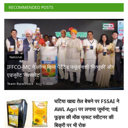
RECOMMENDED POSTS
National
IFFCO-MC ने लॉन्च किया पेटेंटेड फफूंदनाशी ‘मित्सुकी’ और
एडजुवेंट ‘नेक्सावेट’
Team RuralVoice
Aug 7, 2026
घटिया खाद्य तेल बेचने पर FSSAI ने
AWL Agri पर लगाया जुर्माना; पाई
फूड्स की मोंक फ्रूट स्वीटनर की
बिक्री पर भी रोक