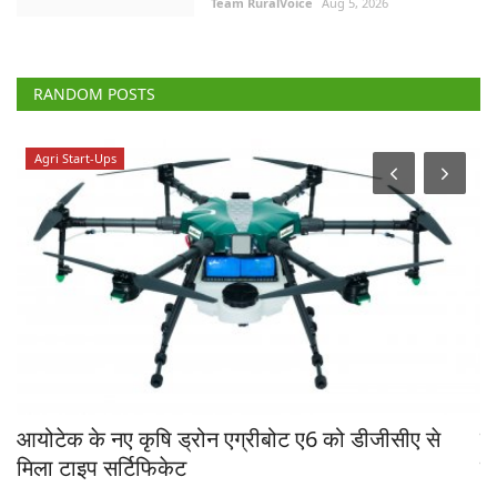
Team RuralVoice
Aug 5, 2026
RANDOM POSTS
Agri Start-Ups
रण
आयोटेक के नए कृषि ड्रोन एग्रीबोट ए6 को डीजीसीए से
क्
मिला टाइप सर्टिफिकेट
फं