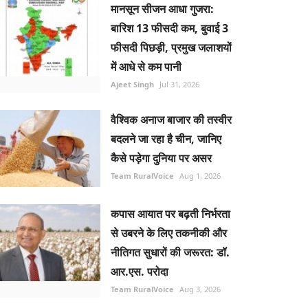
मानसून सीजन आधा गुजरा:
बारिश 13 फीसदी कम, बुवाई 3
फीसदी पिछड़ी, प्रमुख जलाशयों
में आधे से कम पानी
Ajeet Singh
Jul 31, 2026
वैश्विक अनाज बाजार की तस्वीर
बदलने जा रहा है चीन, जानिए
कैसे पड़ेगा दुनिया पर असर
Team RuralVoice
Aug 1, 2026
कपास आयात पर बढ़ती निर्भरता
से उबरने के लिए तकनीकी और
नीतिगत सुधारों की जरूरत: डॉ.
आर.एस. परोदा
Team RuralVoice
Aug 3, 2026