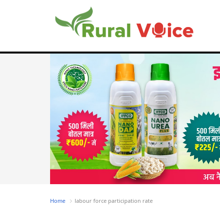
Home
labour force participation rate