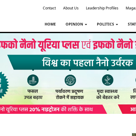
Contact
About Us
Leadership Profiles
Maga
HOME
OPINION
POLITICS
STA