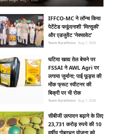
IFFCO-MC ने लॉन्च किया
पेटेंटेड फफूंदनाशी ‘मित्सुकी’
और एडजुवेंट ‘नेक्सावेट’
Team RuralVoice
Aug 7, 2026
घटिया खाद्य तेल बेचने पर
FSSAI ने AWL Agri पर
लगाया जुर्माना; पाई फूड्स की
मोंक फ्रूट स्वीटनर की
बिक्री पर भी रोक
Team RuralVoice
Aug 7, 2026
सीबीजी उत्पादन बढ़ाने के लिए
23,731 करोड़ रुपये की 10
वर्षीय गोबरधन योजना को