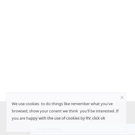
ीएफ की वापसी, लेफ्ट का
जंतर मंतर से संसद तक युवाओं का प्रदर्शन: पुलिस
आंसू गैस से तनाव, संसद में भी गूंजा मामला
Ajeet Singh
Jul 20, 2026
नेतृत्व वाला यूडीएफ स्पष्ट बहुमत
पेपर लीक, शिक्षा व्यवस्था में भ्रष्टाचार और रोजगार जैसे मुद्दों को
युवा...
We use cookies to do things like remember what you've
browsed, show your conent we think you'll be interested. If
Subscribe Rural Voice Newsletter
you are happy with the use of cookies by RV, click ok