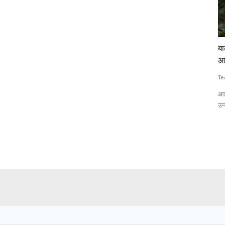
 लाठीचार्ज-
बाढ़ की गहराई और जलभराव का सटीक अनुमान लगाएगी
टे
आईआईटी बॉम्बे की एआई आधारित प्रणाली
कि
Team RuralVoice
Jul 15, 2026
Te
 लेकर हजारों
आईआईटी बॉम्बे के शोधकर्ताओं ने एआई और सैटेलाइट रडार डेटा पर आधारित एक
ना
उन्नत बाढ़...
वि