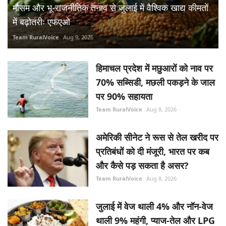
मौसम और भू-राजनीतिक तनाव से जुलाई में वैश्विक खाद्य कीमतों
में बढ़ोतरीः एफएओ
Team RuralVoice
Aug 9, 2026
हिमाचल प्रदेश में मछुआरों को नाव पर
70% सब्सिडी, मछली पकड़ने के जाल
पर 90% सहायता
Team RuralVoice
Aug 8, 2026
अमेरिकी सीनेट ने रूस से तेल खरीद पर
प्रतिबंधों को दी मंजूरी, भारत पर कब
और कैसे पड़ सकता है असर?
Team RuralVoice
Aug 8, 2026
जुलाई में वेज थाली 4% और नॉन-वेज
थाली 9% महंगी, प्याज-तेल और LPG