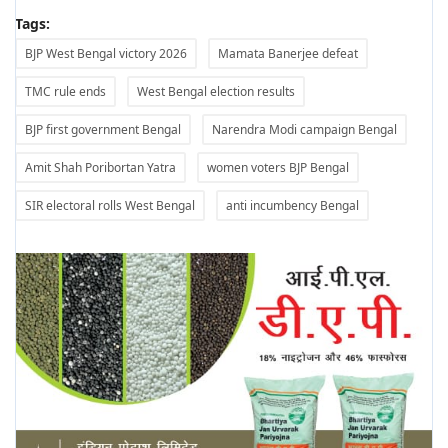
Tags:
BJP West Bengal victory 2026
Mamata Banerjee defeat
TMC rule ends
West Bengal election results
BJP first government Bengal
Narendra Modi campaign Bengal
Amit Shah Poribortan Yatra
women voters BJP Bengal
SIR electoral rolls West Bengal
anti incumbency Bengal