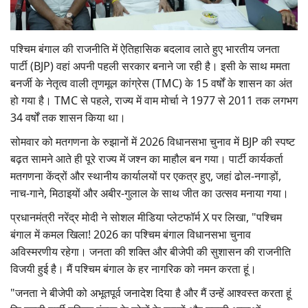
Gallery
पश्चिम बंगाल की राजनीति में ऐतिहासिक बदलाव लाते हुए भारतीय जनता
National
पार्टी (BJP) वहां अपनी पहली सरकार बनाने जा रही है। इसी के साथ ममता
बनर्जी के नेतृत्व वाली तृणमूल कांग्रेस (TMC) के 15 वर्षों के शासन का अंत
Latest News
हो गया है। TMC से पहले, राज्य में वाम मोर्चा ने 1977 से 2011 तक लगभग
34 वर्षों तक शासन किया था।
Agriculture Conclave and NACOF
Awards 2022
सोमवार को मतगणना के रुझानों में 2026 विधानसभा चुनाव में BJP की स्पष्ट
बढ़त सामने आते ही पूरे राज्य में जश्न का माहौल बन गया। पार्टी कार्यकर्ता
Agri Start-Ups
मतगणना केंद्रों और स्थानीय कार्यालयों पर एकत्र हुए, जहां ढोल-नगाड़ों,
नाच-गाने, मिठाइयों और अबीर-गुलाल के साथ जीत का उत्सव मनाया गया।
Language
प्रधानमंत्री नरेंद्र मोदी ने सोशल मीडिया प्लेटफॉर्म X पर लिखा, "पश्चिम
English
Hindi
बंगाल में कमल खिला! 2026 का पश्चिम बंगाल विधानसभा चुनाव
अविस्मरणीय रहेगा। जनता की शक्ति और बीजेपी की सुशासन की राजनीति
विजयी हुई है। मैं पश्चिम बंगाल के हर नागरिक को नमन करता हूं।
"जनता ने बीजेपी को अभूतपूर्व जनादेश दिया है और मैं उन्हें आश्वस्त करता हूं