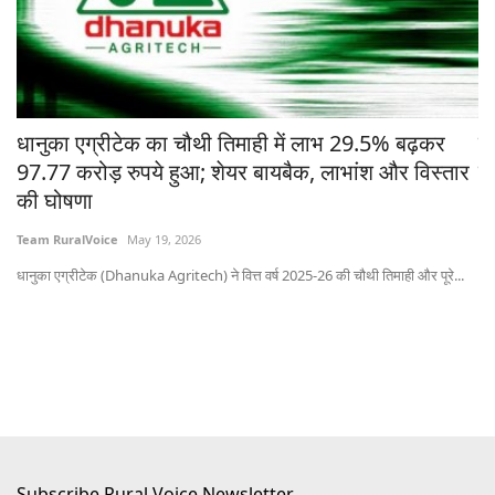
चे
धानुका एग्रीटेक का चौथी तिमाही में लाभ 29.5% बढ़कर
मध
97.77 करोड़ रुपये हुआ; शेयर बायबैक, लाभांश और विस्तार
ने
की घोषणा
Te
Team RuralVoice
May 19, 2026
भोप
धानुका एग्रीटेक (Dhanuka Agritech) ने वित्त वर्ष 2025-26 की चौथी तिमाही और पूरे...
Subscribe Rural Voice Newsletter