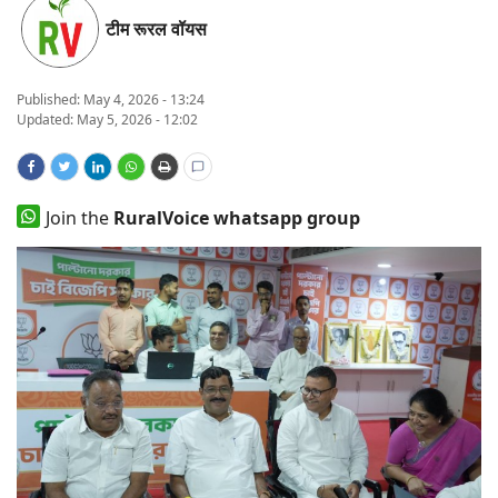
टीम रूरल वॉयस
States
Events
Published:
May 4, 2026 - 13:24
Updated: May 5, 2026 - 12:02
Agribusiness
Agritech
Join the
RuralVoice whatsapp group
Cooperatives
International
Rural Dialogue
Ground Report
Rural Connect